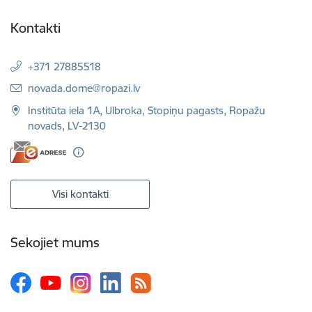
Kontakti
+371 27885518
E-pasts:
novada.dome@ropazi.lv
Institūta iela 1A, Ulbroka, Stopiņu pagasts, Ropažu
novads, LV-2130
Visi kontakti
Sekojiet mums