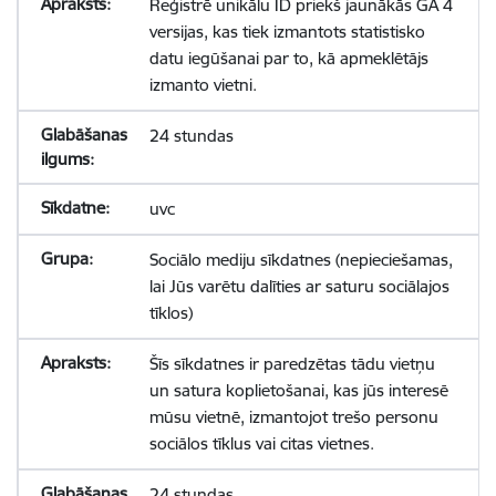
Reģistrē unikālu ID priekš jaunākās GA 4
versijas, kas tiek izmantots statistisko
datu iegūšanai par to, kā apmeklētājs
izmanto vietni.
24 stundas
uvc
Sociālo mediju sīkdatnes (nepieciešamas,
lai Jūs varētu dalīties ar saturu sociālajos
tīklos)
Šīs sīkdatnes ir paredzētas tādu vietņu
un satura koplietošanai, kas jūs interesē
mūsu vietnē, izmantojot trešo personu
sociālos tīklus vai citas vietnes.
24 stundas