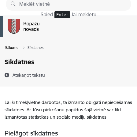
Pāriet uz lapas saturu
Spied
lai meklētu
Enter
Sākums
Sīkdatnes
Sīkdatnes
Atskaņot tekstu
Lai šī tīmekļvietne darbotos, tā izmanto obligāti nepieciešamās
sīkdatnes. Ar Jūsu piekrišanu papildus šajā vietnē var tikt
izmantotas statistikas un sociālo mediju sīkdatnes.
Pielāgot sīkdatnes