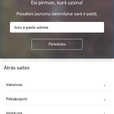
Esi pirmais, kurš uzzina!
Piesakies jaunumu saņemšanai savā e-pastā.
Kājene
Ātrās saites
Vakances
Pakalpojumi
Iepirkumi