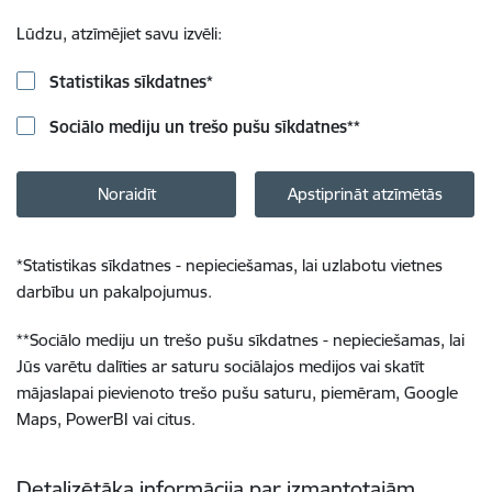
Lūdzu, atzīmējiet savu izvēli:
Statistikas sīkdatnes
*
Sociālo mediju un trešo pušu sīkdatnes
**
Noraidīt
Apstiprināt atzīmētās
*
Statistikas sīkdatnes - nepieciešamas, lai uzlabotu vietnes
darbību un pakalpojumus.
**
Sociālo mediju un trešo pušu sīkdatnes - nepieciešamas, lai
Jūs varētu dalīties ar saturu sociālajos medijos vai skatīt
mājaslapai pievienoto trešo pušu saturu, piemēram, Google
Maps, PowerBI vai citus.
Detalizētāka informācija par izmantotajām