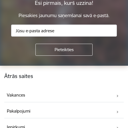
Esi pirmais, kurš uzzina!
Piesakies jaunumu saņemšanai savā e-pastā.
Kājene
Ātrās saites
Vakances
Pakalpojumi
Iepirkumi