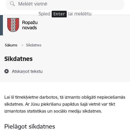
Pāriet uz lapas saturu
Spied
lai meklētu
Enter
Sākums
Sīkdatnes
Sīkdatnes
Atskaņot tekstu
Lai šī tīmekļvietne darbotos, tā izmanto obligāti nepieciešamās
sīkdatnes. Ar Jūsu piekrišanu papildus šajā vietnē var tikt
izmantotas statistikas un sociālo mediju sīkdatnes.
Pielāgot sīkdatnes