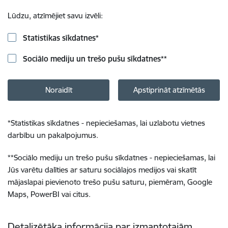
Lūdzu, atzīmējiet savu izvēli:
Statistikas sīkdatnes
*
Sociālo mediju un trešo pušu sīkdatnes
**
Noraidīt
Apstiprināt atzīmētās
*
Statistikas sīkdatnes - nepieciešamas, lai uzlabotu vietnes
darbību un pakalpojumus.
**
Sociālo mediju un trešo pušu sīkdatnes - nepieciešamas, lai
Jūs varētu dalīties ar saturu sociālajos medijos vai skatīt
mājaslapai pievienoto trešo pušu saturu, piemēram, Google
Maps, PowerBI vai citus.
Detalizētāka informācija par izmantotajām