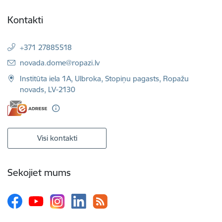
Kontakti
+371 27885518
E-pasts:
novada.dome@ropazi.lv
Institūta iela 1A, Ulbroka, Stopiņu pagasts, Ropažu
novads, LV-2130
Visi kontakti
Sekojiet mums