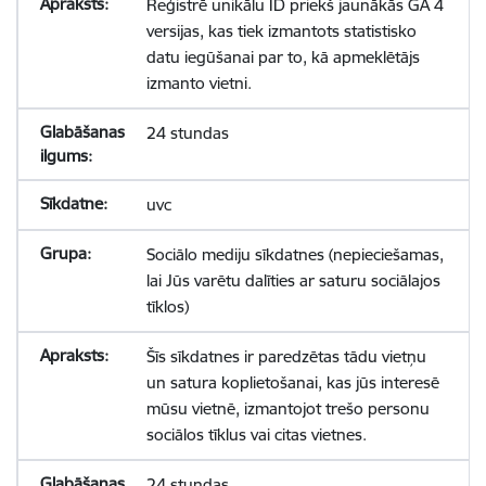
Reģistrē unikālu ID priekš jaunākās GA 4
versijas, kas tiek izmantots statistisko
datu iegūšanai par to, kā apmeklētājs
izmanto vietni.
24 stundas
uvc
Sociālo mediju sīkdatnes (nepieciešamas,
lai Jūs varētu dalīties ar saturu sociālajos
tīklos)
Šīs sīkdatnes ir paredzētas tādu vietņu
un satura koplietošanai, kas jūs interesē
mūsu vietnē, izmantojot trešo personu
sociālos tīklus vai citas vietnes.
24 stundas