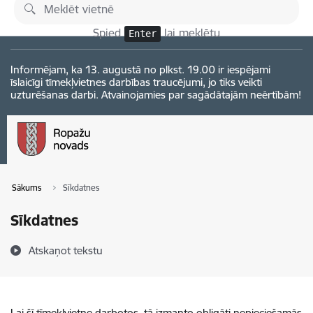
Pāriet uz lapas saturu
Izmaiņas
Spied
lai meklētu
Enter
Informējam, ka 13. augustā no plkst. 19.00 ir iespējami
īslaicīgi tīmekļvietnes darbības traucējumi, jo tiks veikti
uzturēšanas darbi. Atvainojamies par sagādātajām neērtībām!
Sākums
Sīkdatnes
Sīkdatnes
Atskaņot tekstu
Lai šī tīmekļvietne darbotos, tā izmanto obligāti nepieciešamās