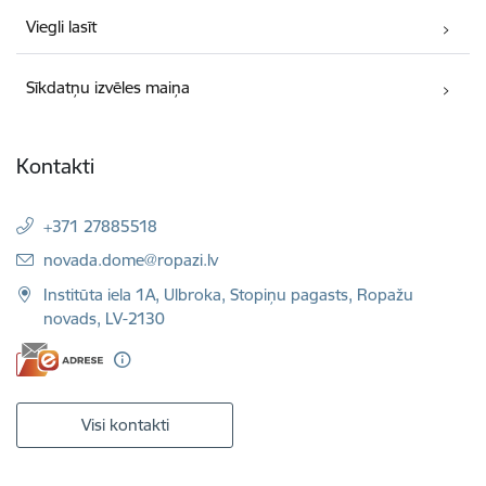
Viegli lasīt
Sīkdatņu izvēles maiņa
Kontakti
+371 27885518
E-pasts:
novada.dome@ropazi.lv
Institūta iela 1A, Ulbroka, Stopiņu pagasts, Ropažu
novads, LV-2130
Visi kontakti