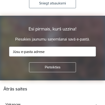
Sniegt atsauksmi
Esi pirmais, kurš uzzina!
Piesakies jaunumu saņemšanai savā e-pastā.
Kājene
Ātrās saites
Vakances