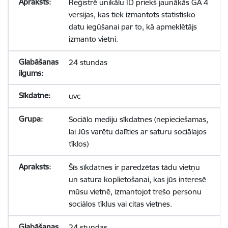
Reģistrē unikālu ID priekš jaunākās GA 4
versijas, kas tiek izmantots statistisko
datu iegūšanai par to, kā apmeklētājs
izmanto vietni.
24 stundas
uvc
Sociālo mediju sīkdatnes (nepieciešamas,
lai Jūs varētu dalīties ar saturu sociālajos
tīklos)
Šīs sīkdatnes ir paredzētas tādu vietņu
un satura koplietošanai, kas jūs interesē
mūsu vietnē, izmantojot trešo personu
sociālos tīklus vai citas vietnes.
24 stundas