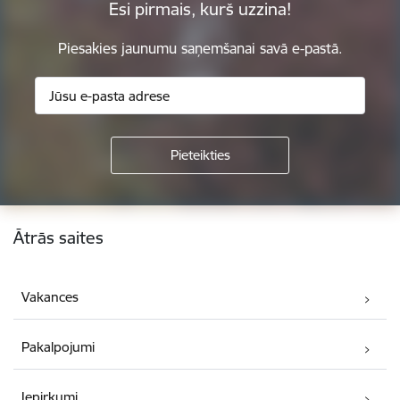
Esi pirmais, kurš uzzina!
Piesakies jaunumu saņemšanai savā e-pastā.
Kājene
Ātrās saites
Vakances
Pakalpojumi
Iepirkumi