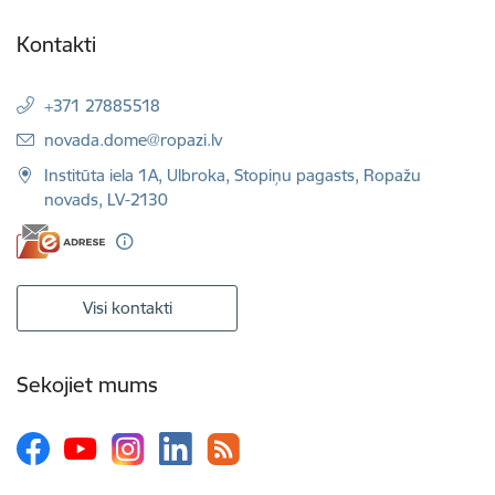
Kontakti
+371 27885518
E-pasts:
novada.dome@ropazi.lv
Institūta iela 1A, Ulbroka, Stopiņu pagasts, Ropažu
novads, LV-2130
Visi kontakti
Sekojiet mums