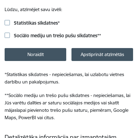
Lūdzu, atzīmējiet savu izvēli:
Statistikas sīkdatnes
*
Sociālo mediju un trešo pušu sīkdatnes
**
Noraidīt
Apstiprināt atzīmētās
*
Statistikas sīkdatnes - nepieciešamas, lai uzlabotu vietnes
darbību un pakalpojumus.
**
Sociālo mediju un trešo pušu sīkdatnes - nepieciešamas, lai
Jūs varētu dalīties ar saturu sociālajos medijos vai skatīt
mājaslapai pievienoto trešo pušu saturu, piemēram, Google
Maps, PowerBI vai citus.
Detalizētāka informācija par izmantotajām