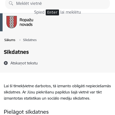
Pāriet uz lapas saturu
Spied
lai meklētu
Enter
Sākums
Sīkdatnes
Sīkdatnes
Atskaņot tekstu
Lai šī tīmekļvietne darbotos, tā izmanto obligāti nepieciešamās
sīkdatnes. Ar Jūsu piekrišanu papildus šajā vietnē var tikt
izmantotas statistikas un sociālo mediju sīkdatnes.
Pielāgot sīkdatnes