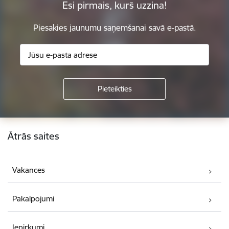
Esi pirmais, kurš uzzina!
Piesakies jaunumu saņemšanai savā e-pastā.
Kājene
Ātrās saites
Vakances
Pakalpojumi
Iepirkumi