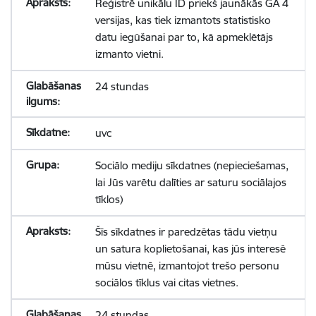
Reģistrē unikālu ID priekš jaunākās GA 4
versijas, kas tiek izmantots statistisko
datu iegūšanai par to, kā apmeklētājs
izmanto vietni.
24 stundas
uvc
Sociālo mediju sīkdatnes (nepieciešamas,
lai Jūs varētu dalīties ar saturu sociālajos
tīklos)
Šīs sīkdatnes ir paredzētas tādu vietņu
un satura koplietošanai, kas jūs interesē
mūsu vietnē, izmantojot trešo personu
sociālos tīklus vai citas vietnes.
24 stundas