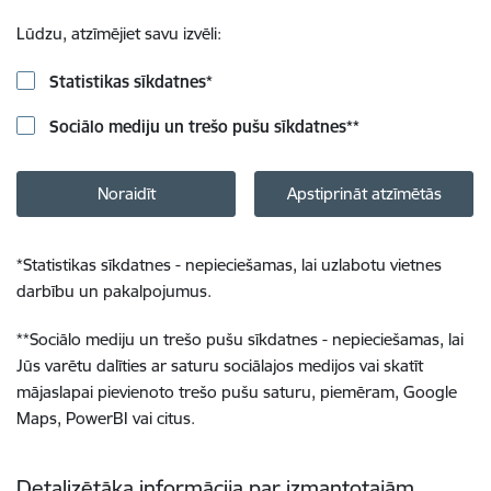
Lūdzu, atzīmējiet savu izvēli:
Statistikas sīkdatnes
*
Sociālo mediju un trešo pušu sīkdatnes
**
Noraidīt
Apstiprināt atzīmētās
*
Statistikas sīkdatnes - nepieciešamas, lai uzlabotu vietnes
darbību un pakalpojumus.
**
Sociālo mediju un trešo pušu sīkdatnes - nepieciešamas, lai
Jūs varētu dalīties ar saturu sociālajos medijos vai skatīt
mājaslapai pievienoto trešo pušu saturu, piemēram, Google
Maps, PowerBI vai citus.
Detalizētāka informācija par izmantotajām