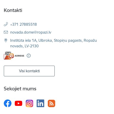
Kontakti
+371 27885518
E-pasts:
novada.dome@ropazi.lv
Institūta iela 1A, Ulbroka, Stopiņu pagasts, Ropažu
novads, LV-2130
Visi kontakti
Sekojiet mums