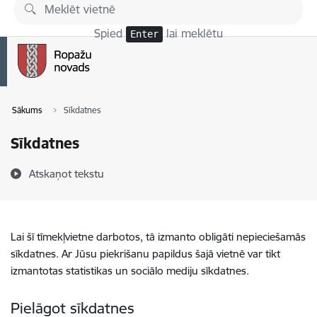
Pāriet uz lapas saturu
Spied
lai meklētu
Enter
Sākums
Sīkdatnes
Sīkdatnes
Atskaņot tekstu
Lai šī tīmekļvietne darbotos, tā izmanto obligāti nepieciešamās
sīkdatnes. Ar Jūsu piekrišanu papildus šajā vietnē var tikt
izmantotas statistikas un sociālo mediju sīkdatnes.
Pielāgot sīkdatnes