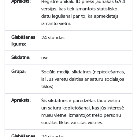
Reģistrē unikālu ID priekš jaunākās GA 4
versijas, kas tiek izmantots statistisko
datu iegūšanai par to, kā apmeklētājs
izmanto vietni.
24 stundas
uvc
Sociālo mediju sīkdatnes (nepieciešamas,
lai Jūs varētu dalīties ar saturu sociālajos
tīklos)
Šīs sīkdatnes ir paredzētas tādu vietņu
un satura koplietošanai, kas jūs interesē
mūsu vietnē, izmantojot trešo personu
sociālos tīklus vai citas vietnes.
24 stundas