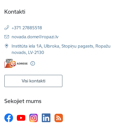
Kontakti
+371 27885518
E-pasts:
novada.dome@ropazi.lv
Institūta iela 1A, Ulbroka, Stopiņu pagasts, Ropažu
novads, LV-2130
Visi kontakti
Sekojiet mums