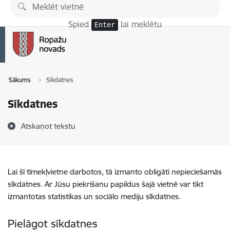
Pāriet uz lapas saturu
Spied
lai meklētu
Enter
Sākums
Sīkdatnes
Sīkdatnes
Atskaņot tekstu
Lai šī tīmekļvietne darbotos, tā izmanto obligāti nepieciešamās
sīkdatnes. Ar Jūsu piekrišanu papildus šajā vietnē var tikt
izmantotas statistikas un sociālo mediju sīkdatnes.
Pielāgot sīkdatnes