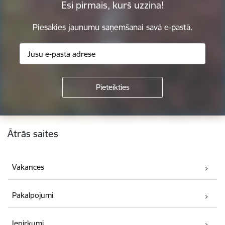
Esi pirmais, kurš uzzina!
Piesakies jaunumu saņemšanai savā e-pastā.
Kājene
Ātrās saites
Vakances
Pakalpojumi
Iepirkumi