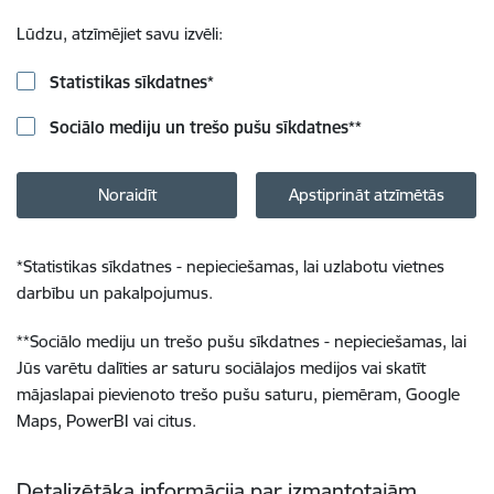
Lūdzu, atzīmējiet savu izvēli:
Statistikas sīkdatnes
*
Sociālo mediju un trešo pušu sīkdatnes
**
Noraidīt
Apstiprināt atzīmētās
*
Statistikas sīkdatnes - nepieciešamas, lai uzlabotu vietnes
darbību un pakalpojumus.
**
Sociālo mediju un trešo pušu sīkdatnes - nepieciešamas, lai
Jūs varētu dalīties ar saturu sociālajos medijos vai skatīt
mājaslapai pievienoto trešo pušu saturu, piemēram, Google
Maps, PowerBI vai citus.
Detalizētāka informācija par izmantotajām