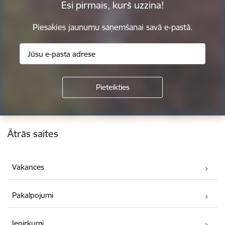
Esi pirmais, kurš uzzina!
Piesakies jaunumu saņemšanai savā e-pastā.
Kājene
Ātrās saites
Vakances
Pakalpojumi
Iepirkumi