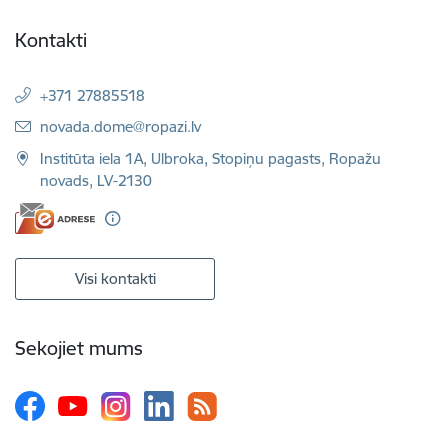
Kontakti
+371 27885518
E-pasts:
novada.dome@ropazi.lv
Institūta iela 1A, Ulbroka, Stopiņu pagasts, Ropažu
novads, LV-2130
Visi kontakti
Sekojiet mums