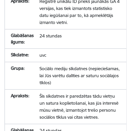
Reģistrē unikālu ID priekš jaunākās GA 4
versijas, kas tiek izmantots statistisko
datu iegūšanai par to, kā apmeklētājs
izmanto vietni.
24 stundas
uvc
Sociālo mediju sīkdatnes (nepieciešamas,
lai Jūs varētu dalīties ar saturu sociālajos
tīklos)
Šīs sīkdatnes ir paredzētas tādu vietņu
un satura koplietošanai, kas jūs interesē
mūsu vietnē, izmantojot trešo personu
sociālos tīklus vai citas vietnes.
24 stundas