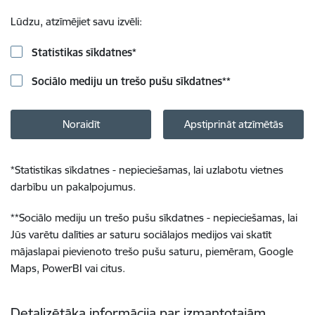
Lūdzu, atzīmējiet savu izvēli:
Statistikas sīkdatnes
*
Sociālo mediju un trešo pušu sīkdatnes
**
Noraidīt
Apstiprināt atzīmētās
*
Statistikas sīkdatnes - nepieciešamas, lai uzlabotu vietnes
darbību un pakalpojumus.
**
Sociālo mediju un trešo pušu sīkdatnes - nepieciešamas, lai
Jūs varētu dalīties ar saturu sociālajos medijos vai skatīt
mājaslapai pievienoto trešo pušu saturu, piemēram, Google
Maps, PowerBI vai citus.
Detalizētāka informācija par izmantotajām