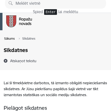
Pāriet uz lapas saturu
Spied
lai meklētu
Enter
Sākums
Sīkdatnes
Sīkdatnes
Atskaņot tekstu
Lai šī tīmekļvietne darbotos, tā izmanto obligāti nepieciešamās
sīkdatnes. Ar Jūsu piekrišanu papildus šajā vietnē var tikt
izmantotas statistikas un sociālo mediju sīkdatnes.
Pielāgot sīkdatnes