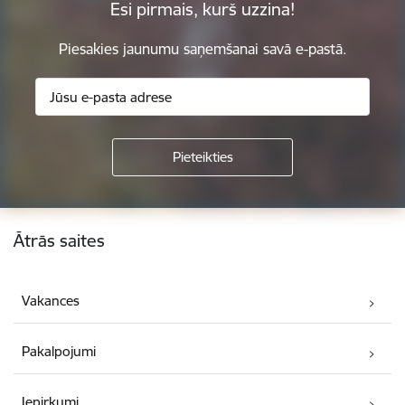
Esi pirmais, kurš uzzina!
Piesakies jaunumu saņemšanai savā e-pastā.
Kājene
Ātrās saites
Vakances
Pakalpojumi
Iepirkumi