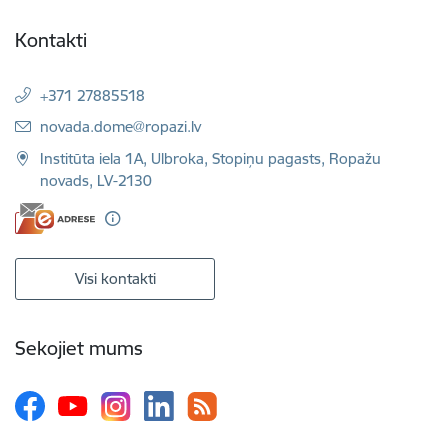
Kontakti
+371 27885518
E-pasts:
novada.dome@ropazi.lv
Institūta iela 1A, Ulbroka, Stopiņu pagasts, Ropažu
novads, LV-2130
Visi kontakti
Sekojiet mums