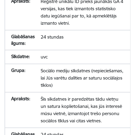
Reģistrē unikālu ID priekš jaunākās GA 4
versijas, kas tiek izmantots statistisko
datu iegūšanai par to, kā apmeklētājs
izmanto vietni.
24 stundas
uvc
Sociālo mediju sīkdatnes (nepieciešamas,
lai Jūs varētu dalīties ar saturu sociālajos
tīklos)
Šīs sīkdatnes ir paredzētas tādu vietņu
un satura koplietošanai, kas jūs interesē
mūsu vietnē, izmantojot trešo personu
sociālos tīklus vai citas vietnes.
24 stundas