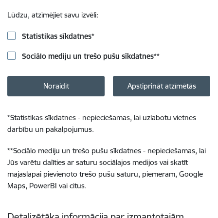
Lūdzu, atzīmējiet savu izvēli:
Statistikas sīkdatnes
*
Sociālo mediju un trešo pušu sīkdatnes
**
Noraidīt
Apstiprināt atzīmētās
*
Statistikas sīkdatnes - nepieciešamas, lai uzlabotu vietnes
darbību un pakalpojumus.
**
Sociālo mediju un trešo pušu sīkdatnes - nepieciešamas, lai
Jūs varētu dalīties ar saturu sociālajos medijos vai skatīt
mājaslapai pievienoto trešo pušu saturu, piemēram, Google
Maps, PowerBI vai citus.
Detalizētāka informācija par izmantotajām