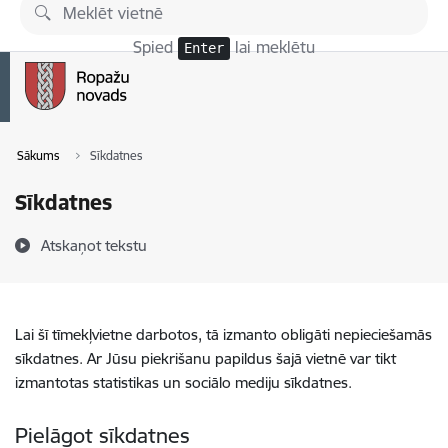
Pāriet uz lapas saturu
Spied
lai meklētu
Enter
Sākums
Sīkdatnes
Sīkdatnes
Atskaņot tekstu
Lai šī tīmekļvietne darbotos, tā izmanto obligāti nepieciešamās
sīkdatnes. Ar Jūsu piekrišanu papildus šajā vietnē var tikt
izmantotas statistikas un sociālo mediju sīkdatnes.
Pielāgot sīkdatnes