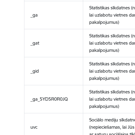
Statistikas sīkdatnes (
_ga
lai uzlabotu vietnes d
pakalpojumus)
Statistikas sīkdatnes (
_gat
lai uzlabotu vietnes d
pakalpojumus)
Statistikas sīkdatnes (
_gid
lai uzlabotu vietnes d
pakalpojumus)
Statistikas sīkdatnes (
_ga_5YD5R0R0JQ
lai uzlabotu vietnes d
pakalpojumus)
Sociālo mediju sīkdatn
uvc
(nepieciešamas, lai Jūs 
ar saturu sociālajos tīk