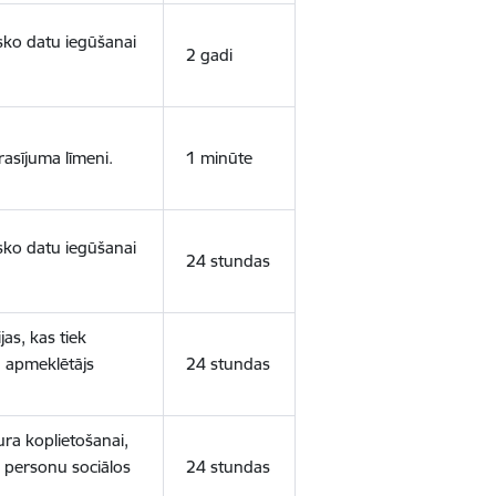
isko datu iegūšanai
2 gadi
rasījuma līmeni.
1 minūte
isko datu iegūšanai
24 stundas
as, kas tiek
ā apmeklētājs
24 stundas
ura koplietošanai,
o personu sociālos
24 stundas