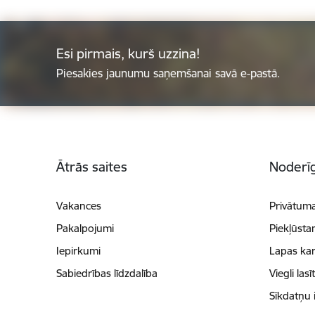
Esi pirmais, kurš uzzina!
Piesakies jaunumu saņemšanai savā e-pastā.
Kājene
Ātrās saites
Noderīg
Vakances
Privātuma
Pakalpojumi
Piekļūsta
Iepirkumi
Lapas kar
Sabiedrības līdzdalība
Viegli lasī
Sīkdatņu 