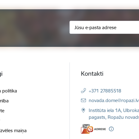
i
Kontakti
 politika
+371 27885518
E-pasts:
novada.dome@ropazi.lv
mība
Institūta iela 1A, Ulbrok
te
pagasts, Ropažu novad
t
izvēles maiņa