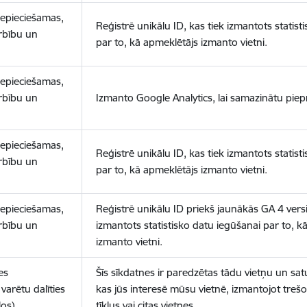
nepieciešamas,
Reģistrē unikālu ID, kas tiek izmantots statist
arbību un
par to, kā apmeklētājs izmanto vietni.
nepieciešamas,
arbību un
Izmanto Google Analytics, lai samazinātu piep
nepieciešamas,
Reģistrē unikālu ID, kas tiek izmantots statist
arbību un
par to, kā apmeklētājs izmanto vietni.
nepieciešamas,
Reģistrē unikālu ID priekš jaunākās GA 4 versij
arbību un
izmantots statistisko datu iegūšanai par to, k
izmanto vietni.
es
Šīs sīkdatnes ir paredzētas tādu vietņu un sat
varētu dalīties
kas jūs interesē mūsu vietnē, izmantojot treš
los)
tīklus vai citas vietnes.