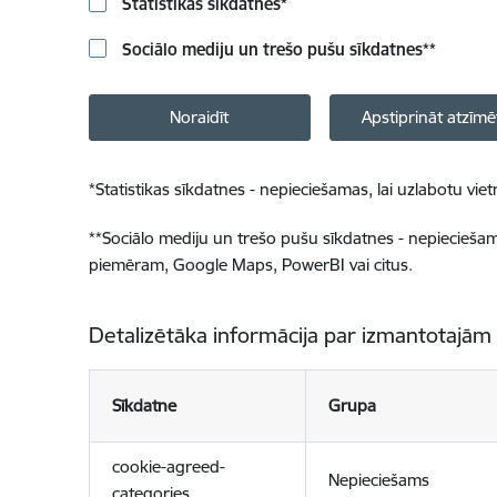
Statistikas sīkdatnes
*
Sociālo mediju un trešo pušu sīkdatnes
**
Noraidīt
Apstiprināt atzīmē
*
Statistikas sīkdatnes - nepieciešamas, lai uzlabotu v
**
Sociālo mediju un trešo pušu sīkdatnes - nepieciešamas
piemēram, Google Maps, PowerBI vai citus.
Detalizētāka informācija par izmantotajām
Sīkdatne
Grupa
cookie-agreed-
Nepieciešams
categories