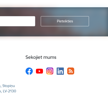
Sekojiet mums
a, Stopiņu
s, LV-2130