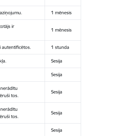
 paziņojumu.
1 mēnesis
otājs ir
1 mēnesis
 autentificētos.
1 stunda
kļa.
Sesija
Sesija
 nerādītu
Sesija
ēruši tos.
 nerādītu
Sesija
ēruši tos.
Sesija