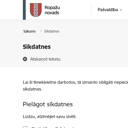
Pāriet uz lapas saturu
Pašvaldība
Sākums
Sīkdatnes
Sīkdatnes
Atskaņot tekstu
Lai šī tīmekļvietne darbotos, tā izmanto obligāti nepiec
sīkdatnes.
Pielāgot sīkdatnes
Lūdzu, atzīmējiet savu izvēli: