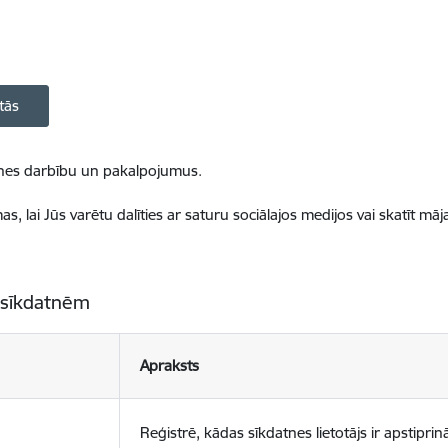
tās
ietnes darbību un pakalpojumus.
, lai Jūs varētu dalīties ar saturu sociālajos medijos vai skatīt mā
 sīkdatnēm
Apraksts
Reģistrē, kādas sīkdatnes lietotājs ir apstiprinā