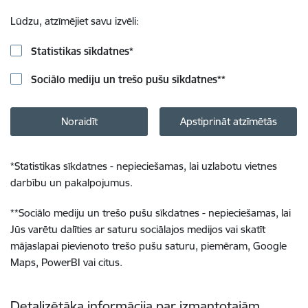
Lūdzu, atzīmējiet savu izvēli:
Statistikas sīkdatnes
*
Sociālo mediju un trešo pušu sīkdatnes
**
Noraidīt
Apstiprināt atzīmētās
*
Statistikas sīkdatnes - nepieciešamas, lai uzlabotu vietnes
darbību un pakalpojumus.
**
Sociālo mediju un trešo pušu sīkdatnes - nepieciešamas, lai
Jūs varētu dalīties ar saturu sociālajos medijos vai skatīt
mājaslapai pievienoto trešo pušu saturu, piemēram, Google
Maps, PowerBI vai citus.
Detalizētāka informācija par izmantotajām