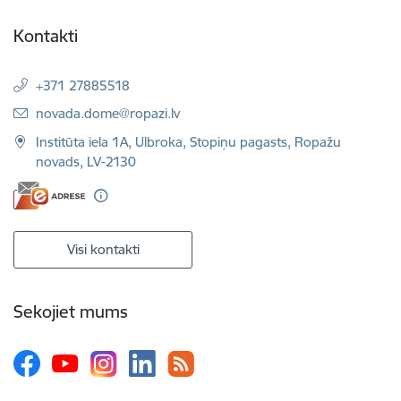
Kontakti
+371 27885518
E-pasts:
novada.dome@ropazi.lv
Institūta iela 1A, Ulbroka, Stopiņu pagasts, Ropažu
novads, LV-2130
Visi kontakti
Sekojiet mums