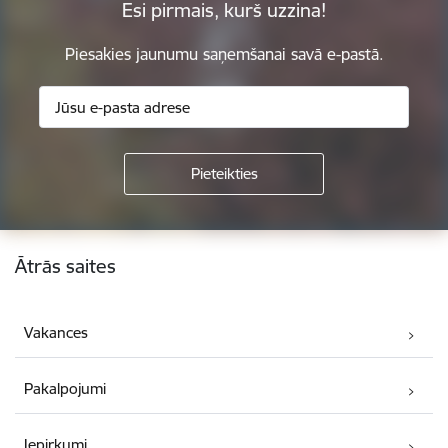
Esi pirmais, kurš uzzina!
Piesakies jaunumu saņemšanai savā e-pastā.
Kājene
Ātrās saites
Vakances
Pakalpojumi
Iepirkumi