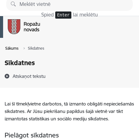
Pāriet uz lapas saturu
Spied
lai meklētu
Enter
Sākums
Sīkdatnes
Sīkdatnes
Atskaņot tekstu
Lai šī tīmekļvietne darbotos, tā izmanto obligāti nepieciešamās
sīkdatnes. Ar Jūsu piekrišanu papildus šajā vietnē var tikt
izmantotas statistikas un sociālo mediju sīkdatnes.
Pielāgot sīkdatnes