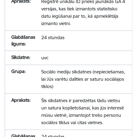
Reģistrē unikālu ID priekš jaunākās GA 4
versijas, kas tiek izmantots statistisko
datu iegūšanai par to, kā apmeklētājs
izmanto vietni.
24 stundas
uvc
Sociālo mediju sīkdatnes (nepieciešamas,
lai Jūs varētu dalīties ar saturu sociālajos
tīklos)
Šīs sīkdatnes ir paredzētas tādu vietņu
un satura koplietošanai, kas jūs interesē
mūsu vietnē, izmantojot trešo personu
sociālos tīklus vai citas vietnes.
24 stundas