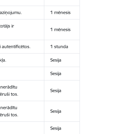
 paziņojumu.
1 mēnesis
otājs ir
1 mēnesis
 autentificētos.
1 stunda
kļa.
Sesija
Sesija
 nerādītu
Sesija
ēruši tos.
 nerādītu
Sesija
ēruši tos.
Sesija