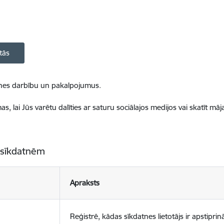
tās
ietnes darbību un pakalpojumus.
, lai Jūs varētu dalīties ar saturu sociālajos medijos vai skatīt mā
 sīkdatnēm
Apraksts
Reģistrē, kādas sīkdatnes lietotājs ir apstiprinā