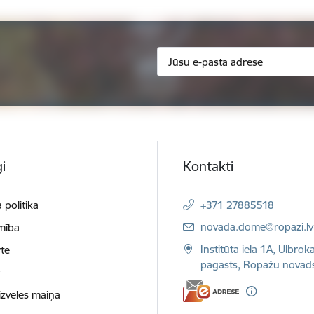
i
Kontakti
 politika
+371 27885518
E-pasts:
novada.dome@ropazi.lv
mība
Institūta iela 1A, Ulbrok
te
pagasts, Ropažu novad
t
izvēles maiņa