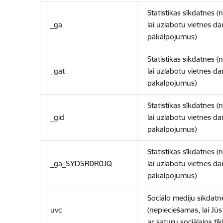
Statistikas sīkdatnes (
_ga
lai uzlabotu vietnes d
pakalpojumus)
Statistikas sīkdatnes (
_gat
lai uzlabotu vietnes d
pakalpojumus)
Statistikas sīkdatnes (
_gid
lai uzlabotu vietnes d
pakalpojumus)
Statistikas sīkdatnes (
_ga_5YD5R0R0JQ
lai uzlabotu vietnes d
pakalpojumus)
Sociālo mediju sīkdatn
uvc
(nepieciešamas, lai Jūs 
ar saturu sociālajos tīk