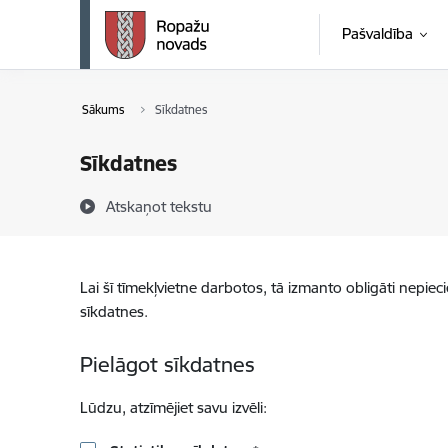
Pāriet uz lapas saturu
Pašvaldība
Sākums
Sīkdatnes
Sīkdatnes
Atskaņot tekstu
Lai šī tīmekļvietne darbotos, tā izmanto obligāti nepiec
sīkdatnes.
Pielāgot sīkdatnes
Lūdzu, atzīmējiet savu izvēli: