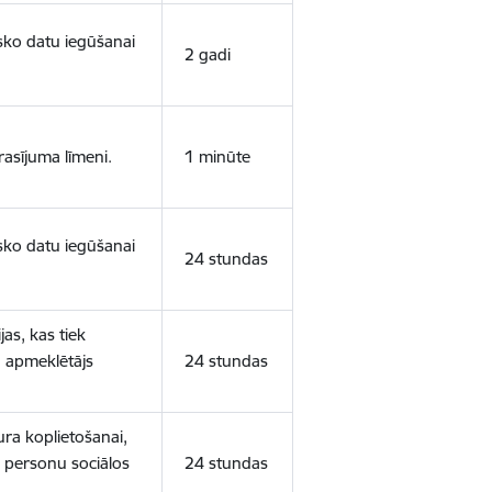
isko datu iegūšanai
2 gadi
rasījuma līmeni.
1 minūte
isko datu iegūšanai
24 stundas
as, kas tiek
ā apmeklētājs
24 stundas
ura koplietošanai,
o personu sociālos
24 stundas