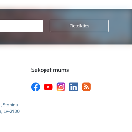
Sekojiet mums
a, Stopiņu
s, LV-2130