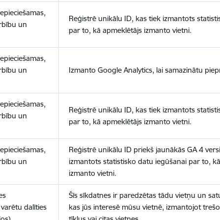
nepieciešamas,
Reģistrē unikālu ID, kas tiek izmantots statist
arbību un
par to, kā apmeklētājs izmanto vietni.
nepieciešamas,
arbību un
Izmanto Google Analytics, lai samazinātu piep
nepieciešamas,
Reģistrē unikālu ID, kas tiek izmantots statist
arbību un
par to, kā apmeklētājs izmanto vietni.
nepieciešamas,
Reģistrē unikālu ID priekš jaunākās GA 4 versij
arbību un
izmantots statistisko datu iegūšanai par to, k
izmanto vietni.
es
Šīs sīkdatnes ir paredzētas tādu vietņu un sat
varētu dalīties
kas jūs interesē mūsu vietnē, izmantojot treš
los)
tīklus vai citas vietnes.