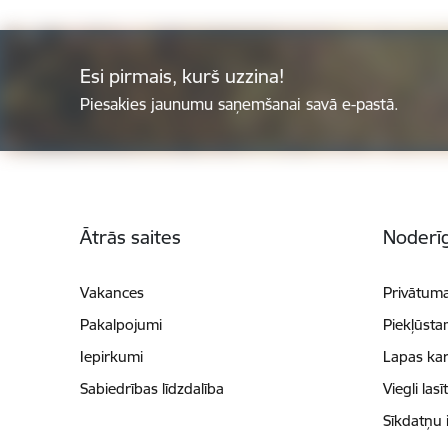
Esi pirmais, kurš uzzina!
Piesakies jaunumu saņemšanai savā e-pastā.
Kājene
Ātrās saites
Noderīg
Vakances
Privātuma
Pakalpojumi
Piekļūsta
Iepirkumi
Lapas kar
Sabiedrības līdzdalība
Viegli lasī
Sīkdatņu 