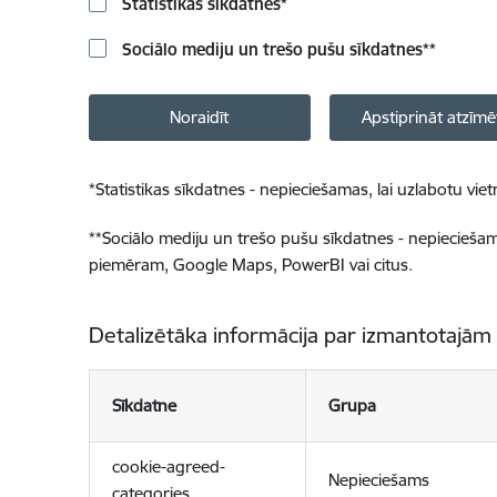
Statistikas sīkdatnes
*
Sociālo mediju un trešo pušu sīkdatnes
**
Noraidīt
Apstiprināt atzīmē
*
Statistikas sīkdatnes - nepieciešamas, lai uzlabotu v
**
Sociālo mediju un trešo pušu sīkdatnes - nepieciešamas
piemēram, Google Maps, PowerBI vai citus.
Detalizētāka informācija par izmantotajām
Sīkdatne
Grupa
cookie-agreed-
Nepieciešams
categories