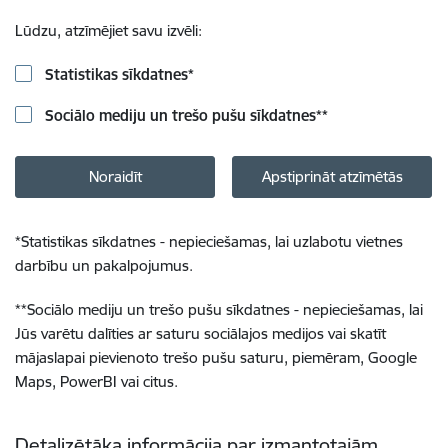
Lūdzu, atzīmējiet savu izvēli:
Statistikas sīkdatnes
*
Sociālo mediju un trešo pušu sīkdatnes
**
Noraidīt
Apstiprināt atzīmētās
*
Statistikas sīkdatnes - nepieciešamas, lai uzlabotu vietnes
darbību un pakalpojumus.
**
Sociālo mediju un trešo pušu sīkdatnes - nepieciešamas, lai
Jūs varētu dalīties ar saturu sociālajos medijos vai skatīt
mājaslapai pievienoto trešo pušu saturu, piemēram, Google
Maps, PowerBI vai citus.
Detalizētāka informācija par izmantotajām