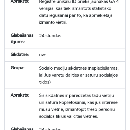
Reģistrē unikālu ID priekš jaunākās GA 4
versijas, kas tiek izmantots statistisko
datu iegūšanai par to, kā apmeklētājs
izmanto vietni.
24 stundas
uvc
Sociālo mediju sīkdatnes (nepieciešamas,
lai Jūs varētu dalīties ar saturu sociālajos
tīklos)
Šīs sīkdatnes ir paredzētas tādu vietņu
un satura koplietošanai, kas jūs interesē
mūsu vietnē, izmantojot trešo personu
sociālos tīklus vai citas vietnes.
24 stundas