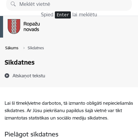
Pāriet uz lapas saturu
Spied
lai meklētu
Enter
Sākums
Sīkdatnes
Sīkdatnes
Atskaņot tekstu
Lai šī tīmekļvietne darbotos, tā izmanto obligāti nepieciešamās
sīkdatnes. Ar Jūsu piekrišanu papildus šajā vietnē var tikt
izmantotas statistikas un sociālo mediju sīkdatnes.
Pielāgot sīkdatnes