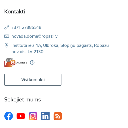
Kontakti
+371 27885518
E-pasts:
novada.dome@ropazi.lv
Institūta iela 1A, Ulbroka, Stopiņu pagasts, Ropažu
novads, LV-2130
Visi kontakti
Sekojiet mums