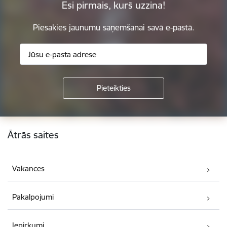
Esi pirmais, kurš uzzina!
Piesakies jaunumu saņemšanai savā e-pastā.
Kājene
Ātrās saites
Vakances
Pakalpojumi
Iepirkumi