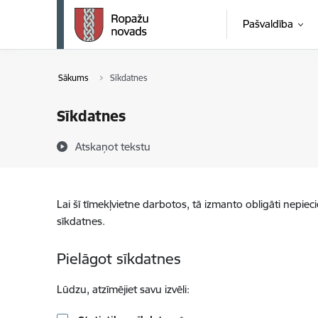
Pāriet uz lapas saturu
Pašvaldība
Sākums
Sīkdatnes
Sīkdatnes
Atskaņot tekstu
Lai šī tīmekļvietne darbotos, tā izmanto obligāti nepiec
sīkdatnes.
Pielāgot sīkdatnes
Lūdzu, atzīmējiet savu izvēli: