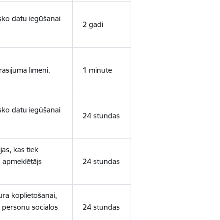
isko datu iegūšanai
2 gadi
rasījuma līmeni.
1 minūte
isko datu iegūšanai
24 stundas
as, kas tiek
ā apmeklētājs
24 stundas
ura koplietošanai,
o personu sociālos
24 stundas