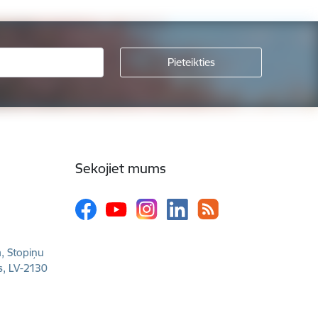
Sekojiet mums
a, Stopiņu
s, LV-2130