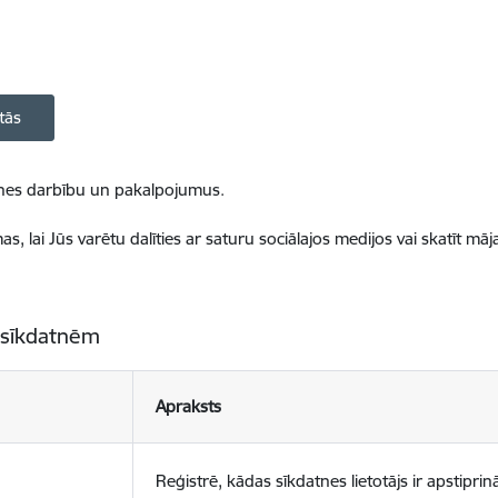
tās
ietnes darbību un pakalpojumus.
, lai Jūs varētu dalīties ar saturu sociālajos medijos vai skatīt mā
 sīkdatnēm
Apraksts
Reģistrē, kādas sīkdatnes lietotājs ir apstiprinā