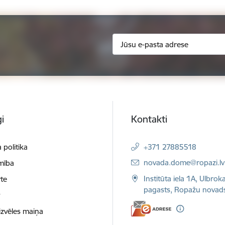
i
Kontakti
 politika
+371 27885518
E-pasts:
novada.dome@ropazi.lv
mība
Institūta iela 1A, Ulbrok
te
pagasts, Ropažu novad
t
izvēles maiņa