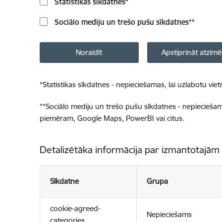
Statistikas sīkdatnes
*
Sociālo mediju un trešo pušu sīkdatnes
**
Noraidīt
Apstiprināt atzīmē
*
Statistikas sīkdatnes - nepieciešamas, lai uzlabotu v
**
Sociālo mediju un trešo pušu sīkdatnes - nepieciešamas
piemēram, Google Maps, PowerBI vai citus.
Detalizētāka informācija par izmantotajām
Sīkdatne
Grupa
cookie-agreed-
Nepieciešams
categories