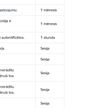
 paziņojumu.
1 mēnesis
otājs ir
1 mēnesis
 autentificētos.
1 stunda
kļa.
Sesija
Sesija
 nerādītu
Sesija
ēruši tos.
 nerādītu
Sesija
ēruši tos.
Sesija