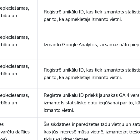
nepieciešamas,
Reģistrē unikālu ID, kas tiek izmantots statist
arbību un
par to, kā apmeklētājs izmanto vietni.
nepieciešamas,
arbību un
Izmanto Google Analytics, lai samazinātu piep
nepieciešamas,
Reģistrē unikālu ID, kas tiek izmantots statist
arbību un
par to, kā apmeklētājs izmanto vietni.
nepieciešamas,
Reģistrē unikālu ID priekš jaunākās GA 4 versij
arbību un
izmantots statistisko datu iegūšanai par to, k
izmanto vietni.
es
Šīs sīkdatnes ir paredzētas tādu vietņu un sat
varētu dalīties
kas jūs interesē mūsu vietnē, izmantojot treš
los)
tīklus vai citas vietnes.