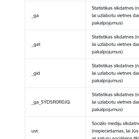
Statistikas sīkdatnes (
_ga
lai uzlabotu vietnes d
pakalpojumus)
Statistikas sīkdatnes (
_gat
lai uzlabotu vietnes d
pakalpojumus)
Statistikas sīkdatnes (
_gid
lai uzlabotu vietnes d
pakalpojumus)
Statistikas sīkdatnes (
_ga_5YD5R0R0JQ
lai uzlabotu vietnes d
pakalpojumus)
Sociālo mediju sīkdatn
uvc
(nepieciešamas, lai Jūs 
ar saturu sociālajos tīk