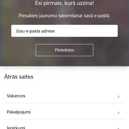
Esi pirmais, kurš uzzina!
Piesakies jaunumu saņemšanai savā e-pastā.
Kājene
Ātrās saites
Vakances
Pakalpojumi
Iepirkumi