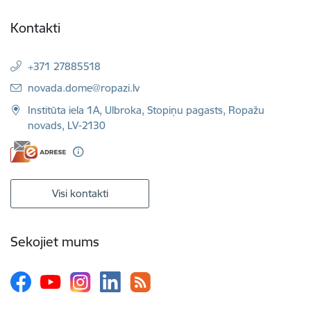
Kontakti
+371 27885518
E-pasts:
novada.dome@ropazi.lv
Institūta iela 1A, Ulbroka, Stopiņu pagasts, Ropažu
novads, LV-2130
Visi kontakti
Sekojiet mums