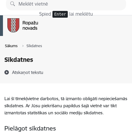
Pāriet uz lapas saturu
Spied
lai meklētu
Enter
Sākums
Sīkdatnes
Sīkdatnes
Atskaņot tekstu
Lai šī tīmekļvietne darbotos, tā izmanto obligāti nepieciešamās
sīkdatnes. Ar Jūsu piekrišanu papildus šajā vietnē var tikt
izmantotas statistikas un sociālo mediju sīkdatnes.
Pielāgot sīkdatnes