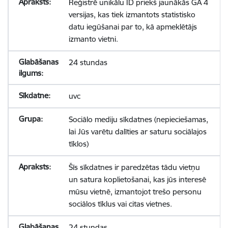
Reģistrē unikālu ID priekš jaunākās GA 4
versijas, kas tiek izmantots statistisko
datu iegūšanai par to, kā apmeklētājs
izmanto vietni.
24 stundas
uvc
Sociālo mediju sīkdatnes (nepieciešamas,
lai Jūs varētu dalīties ar saturu sociālajos
tīklos)
Šīs sīkdatnes ir paredzētas tādu vietņu
un satura koplietošanai, kas jūs interesē
mūsu vietnē, izmantojot trešo personu
sociālos tīklus vai citas vietnes.
24 stundas