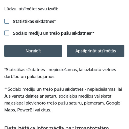
Lūdzu, atzīmējiet savu izvēli:
Statistikas sīkdatnes
*
Sociālo mediju un trešo pušu sīkdatnes
**
Noraidīt
Apstiprināt atzīmētās
*
Statistikas sīkdatnes - nepieciešamas, lai uzlabotu vietnes
darbību un pakalpojumus.
**
Sociālo mediju un trešo pušu sīkdatnes - nepieciešamas, lai
Jūs varētu dalīties ar saturu sociālajos medijos vai skatīt
mājaslapai pievienoto trešo pušu saturu, piemēram, Google
Maps, PowerBI vai citus.
Detalizētāka informācija par izmantotajām