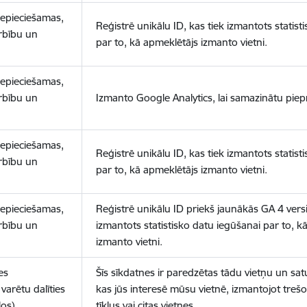
nepieciešamas,
Reģistrē unikālu ID, kas tiek izmantots statist
arbību un
par to, kā apmeklētājs izmanto vietni.
nepieciešamas,
arbību un
Izmanto Google Analytics, lai samazinātu piep
nepieciešamas,
Reģistrē unikālu ID, kas tiek izmantots statist
arbību un
par to, kā apmeklētājs izmanto vietni.
nepieciešamas,
Reģistrē unikālu ID priekš jaunākās GA 4 versij
arbību un
izmantots statistisko datu iegūšanai par to, k
izmanto vietni.
es
Šīs sīkdatnes ir paredzētas tādu vietņu un sat
varētu dalīties
kas jūs interesē mūsu vietnē, izmantojot treš
los)
tīklus vai citas vietnes.