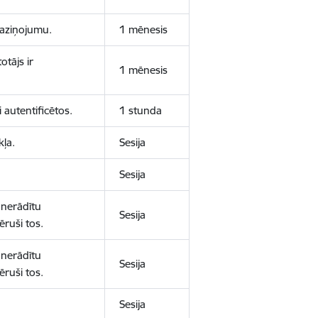
 paziņojumu.
1 mēnesis
otājs ir
1 mēnesis
 autentificētos.
1 stunda
kļa.
Sesija
Sesija
 nerādītu
Sesija
ēruši tos.
 nerādītu
Sesija
ēruši tos.
Sesija