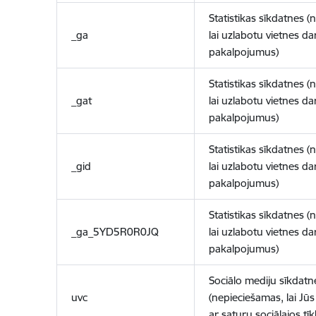
Statistikas sīkdatnes (
_ga
lai uzlabotu vietnes d
pakalpojumus)
Statistikas sīkdatnes (
_gat
lai uzlabotu vietnes d
pakalpojumus)
Statistikas sīkdatnes (
_gid
lai uzlabotu vietnes d
pakalpojumus)
Statistikas sīkdatnes (
_ga_5YD5R0R0JQ
lai uzlabotu vietnes d
pakalpojumus)
Sociālo mediju sīkdatn
uvc
(nepieciešamas, lai Jūs 
ar saturu sociālajos tīk