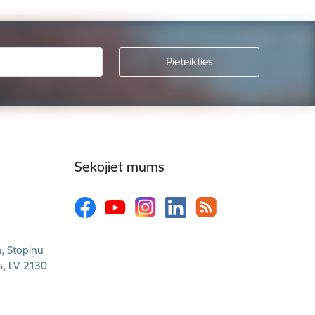
Sekojiet mums
a, Stopiņu
s, LV-2130