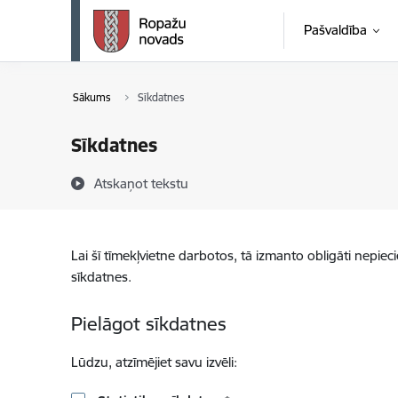
Pāriet uz lapas saturu
Pašvaldība
Sākums
Sīkdatnes
Sīkdatnes
Atskaņot tekstu
Lai šī tīmekļvietne darbotos, tā izmanto obligāti nepiec
sīkdatnes.
Pielāgot sīkdatnes
Lūdzu, atzīmējiet savu izvēli: