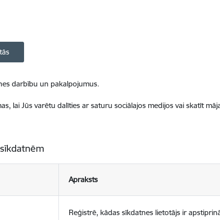
tās
ietnes darbību un pakalpojumus.
, lai Jūs varētu dalīties ar saturu sociālajos medijos vai skatīt mā
 sīkdatnēm
Apraksts
Reģistrē, kādas sīkdatnes lietotājs ir apstiprinā