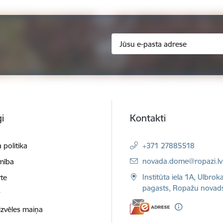
i
Kontakti
 politika
+371 27885518
E-pasts:
novada.dome@ropazi.lv
mība
Institūta iela 1A, Ulbrok
te
pagasts, Ropažu novad
t
izvēles maiņa