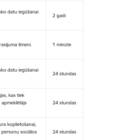
isko datu iegūšanai
2 gadi
rasījuma līmeni.
1 minūte
isko datu iegūšanai
24 stundas
as, kas tiek
ā apmeklētājs
24 stundas
ura koplietošanai,
o personu sociālos
24 stundas