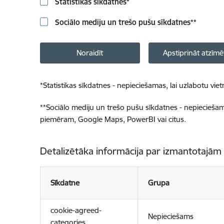
Statistikas sīkdatnes
*
Sociālo mediju un trešo pušu sīkdatnes
**
Noraidīt
Apstiprināt atzīmē
*
Statistikas sīkdatnes - nepieciešamas, lai uzlabotu v
**
Sociālo mediju un trešo pušu sīkdatnes - nepieciešamas
piemēram, Google Maps, PowerBI vai citus.
Detalizētāka informācija par izmantotajām
Sīkdatne
Grupa
cookie-agreed-
Nepieciešams
categories