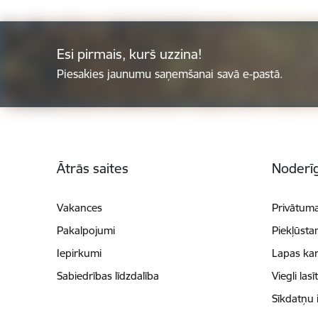
Esi pirmais, kurš uzzina!
Piesakies jaunumu saņemšanai savā e-pastā.
Kājene
Ātrās saites
Noderīg
Vakances
Privātuma
Pakalpojumi
Piekļūsta
Iepirkumi
Lapas kar
Sabiedrības līdzdalība
Viegli lasī
Sīkdatņu 