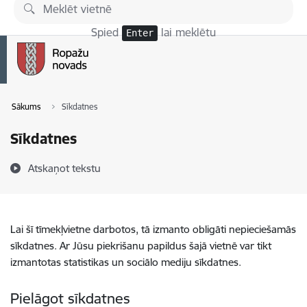
Pāriet uz lapas saturu
Spied
lai meklētu
Enter
Sākums
Sīkdatnes
Sīkdatnes
Atskaņot tekstu
Lai šī tīmekļvietne darbotos, tā izmanto obligāti nepieciešamās
sīkdatnes. Ar Jūsu piekrišanu papildus šajā vietnē var tikt
izmantotas statistikas un sociālo mediju sīkdatnes.
Pielāgot sīkdatnes