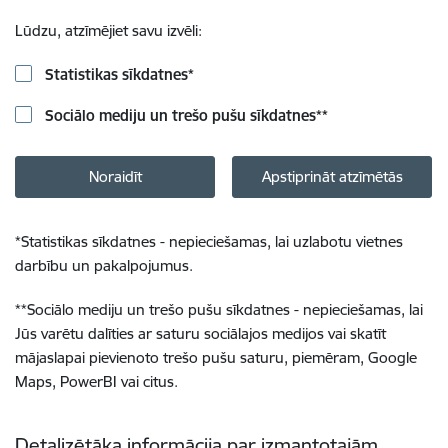
Lūdzu, atzīmējiet savu izvēli:
Statistikas sīkdatnes
*
Sociālo mediju un trešo pušu sīkdatnes
**
Noraidīt
Apstiprināt atzīmētās
*
Statistikas sīkdatnes - nepieciešamas, lai uzlabotu vietnes
darbību un pakalpojumus.
**
Sociālo mediju un trešo pušu sīkdatnes - nepieciešamas, lai
Jūs varētu dalīties ar saturu sociālajos medijos vai skatīt
mājaslapai pievienoto trešo pušu saturu, piemēram, Google
Maps, PowerBI vai citus.
Detalizētāka informācija par izmantotajām