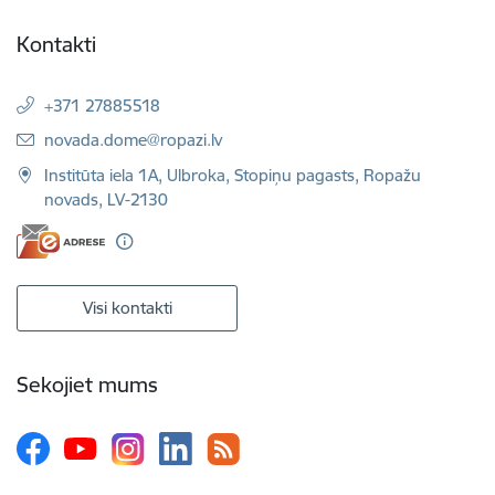
Kontakti
+371 27885518
E-pasts:
novada.dome@ropazi.lv
Institūta iela 1A, Ulbroka, Stopiņu pagasts, Ropažu
novads, LV-2130
Visi kontakti
Sekojiet mums