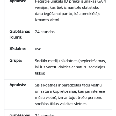
Reģistrē unikālu ID priekš jaunākās GA 4
versijas, kas tiek izmantots statistisko
datu iegūšanai par to, kā apmeklētājs
izmanto vietni.
24 stundas
uvc
Sociālo mediju sīkdatnes (nepieciešamas,
lai Jūs varētu dalīties ar saturu sociālajos
tīklos)
Šīs sīkdatnes ir paredzētas tādu vietņu
un satura koplietošanai, kas jūs interesē
mūsu vietnē, izmantojot trešo personu
sociālos tīklus vai citas vietnes.
24 stundas