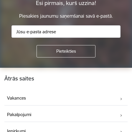
Esi pirmais, kurš uzzina!
Piesakies jaunumu saņemšanai savā e-pastā.
Kājene
Ātrās saites
Vakances
Pakalpojumi
Iepirkumi