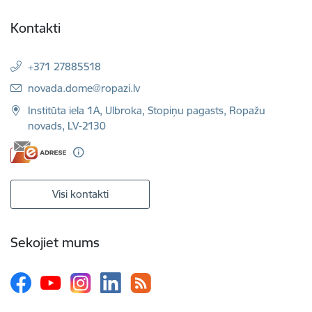
Kontakti
+371 27885518
E-pasts:
novada.dome@ropazi.lv
Institūta iela 1A, Ulbroka, Stopiņu pagasts, Ropažu
novads, LV-2130
Visi kontakti
Sekojiet mums