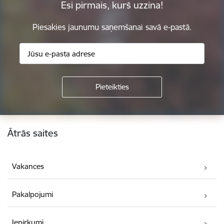
Esi pirmais, kurš uzzina!
Piesakies jaunumu saņemšanai savā e-pastā.
Kājene
Ātrās saites
Vakances
Pakalpojumi
Iepirkumi