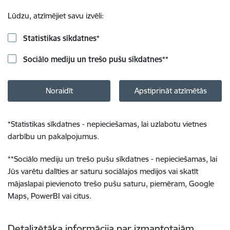
Lūdzu, atzīmējiet savu izvēli:
Statistikas sīkdatnes
*
Sociālo mediju un trešo pušu sīkdatnes
**
Noraidīt
Apstiprināt atzīmētās
*
Statistikas sīkdatnes - nepieciešamas, lai uzlabotu vietnes
darbību un pakalpojumus.
**
Sociālo mediju un trešo pušu sīkdatnes - nepieciešamas, lai
Jūs varētu dalīties ar saturu sociālajos medijos vai skatīt
mājaslapai pievienoto trešo pušu saturu, piemēram, Google
Maps, PowerBI vai citus.
Detalizētāka informācija par izmantotajām