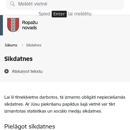
Pāriet uz lapas saturu
Spied
lai meklētu
Enter
Sākums
Sīkdatnes
Sīkdatnes
Atskaņot tekstu
Lai šī tīmekļvietne darbotos, tā izmanto obligāti nepieciešamās
sīkdatnes. Ar Jūsu piekrišanu papildus šajā vietnē var tikt
izmantotas statistikas un sociālo mediju sīkdatnes.
Pielāgot sīkdatnes