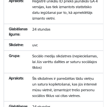
Reģistrē unikālu ID priekš jaunākās GA 4
versijas, kas tiek izmantots statistisko
datu iegūšanai par to, kā apmeklētājs
izmanto vietni.
24 stundas
uvc
Sociālo mediju sīkdatnes (nepieciešamas,
lai Jūs varētu dalīties ar saturu sociālajos
tīklos)
Šīs sīkdatnes ir paredzētas tādu vietņu
un satura koplietošanai, kas jūs interesē
mūsu vietnē, izmantojot trešo personu
sociālos tīklus vai citas vietnes.
24 stundas