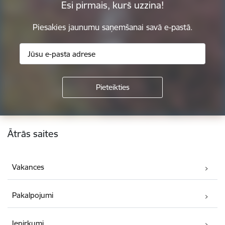
Esi pirmais, kurš uzzina!
Piesakies jaunumu saņemšanai savā e-pastā.
Kājene
Ātrās saites
Vakances
Pakalpojumi
Iepirkumi