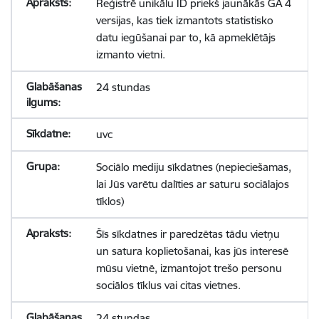
Reģistrē unikālu ID priekš jaunākās GA 4
versijas, kas tiek izmantots statistisko
datu iegūšanai par to, kā apmeklētājs
izmanto vietni.
24 stundas
uvc
Sociālo mediju sīkdatnes (nepieciešamas,
lai Jūs varētu dalīties ar saturu sociālajos
tīklos)
Šīs sīkdatnes ir paredzētas tādu vietņu
un satura koplietošanai, kas jūs interesē
mūsu vietnē, izmantojot trešo personu
sociālos tīklus vai citas vietnes.
24 stundas