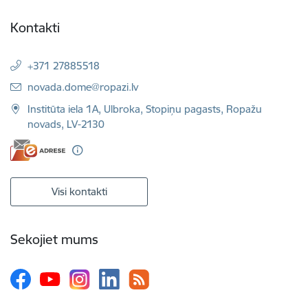
Kontakti
+371 27885518
E-pasts:
novada.dome@ropazi.lv
Institūta iela 1A, Ulbroka, Stopiņu pagasts, Ropažu
novads, LV-2130
Visi kontakti
Sekojiet mums