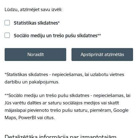
Lūdzu, atzīmējiet savu izvēli:
Statistikas sīkdatnes
*
Sociālo mediju un trešo pušu sīkdatnes
**
Noraidīt
Apstiprināt atzīmētās
*
Statistikas sīkdatnes - nepieciešamas, lai uzlabotu vietnes
darbību un pakalpojumus.
**
Sociālo mediju un trešo pušu sīkdatnes - nepieciešamas, lai
Jūs varētu dalīties ar saturu sociālajos medijos vai skatīt
mājaslapai pievienoto trešo pušu saturu, piemēram, Google
Maps, PowerBI vai citus.
Detalizētāka informācija par izmantotajām