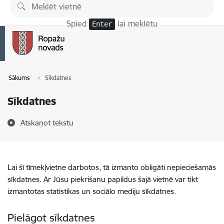
Pāriet uz lapas saturu
Spied
lai meklētu
Enter
Sākums
Sīkdatnes
Sīkdatnes
Atskaņot tekstu
Lai šī tīmekļvietne darbotos, tā izmanto obligāti nepieciešamās
sīkdatnes. Ar Jūsu piekrišanu papildus šajā vietnē var tikt
izmantotas statistikas un sociālo mediju sīkdatnes.
Pielāgot sīkdatnes