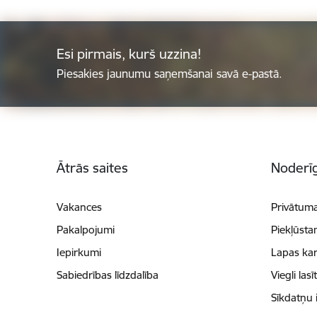
Esi pirmais, kurš uzzina!
Piesakies jaunumu saņemšanai savā e-pastā.
Kājene
Ātrās saites
Noderīg
Vakances
Privātuma
Pakalpojumi
Piekļūsta
Iepirkumi
Lapas kar
Sabiedrības līdzdalība
Viegli lasī
Sīkdatņu 