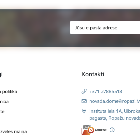
i
Kontakti
 politika
+371 27885518
E-pasts:
novada.dome@ropazi.lv
mība
Institūta iela 1A, Ulbrok
te
pagasts, Ropažu novad
t
izvēles maiņa