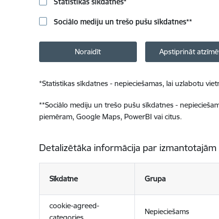
Statistikas sīkdatnes
*
Sociālo mediju un trešo pušu sīkdatnes
**
Noraidīt
Apstiprināt atzīmē
*
Statistikas sīkdatnes - nepieciešamas, lai uzlabotu v
**
Sociālo mediju un trešo pušu sīkdatnes - nepieciešamas
piemēram, Google Maps, PowerBI vai citus.
Detalizētāka informācija par izmantotajām
Sīkdatne
Grupa
cookie-agreed-
Nepieciešams
categories