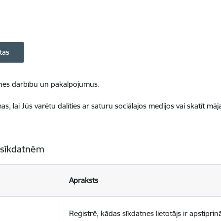
tās
ietnes darbību un pakalpojumus.
, lai Jūs varētu dalīties ar saturu sociālajos medijos vai skatīt mā
 sīkdatnēm
Apraksts
Reģistrē, kādas sīkdatnes lietotājs ir apstiprinā