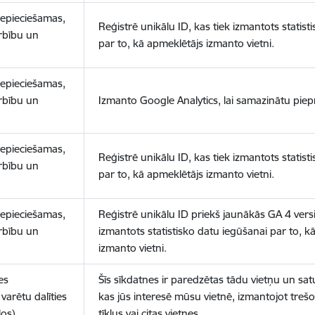
nepieciešamas,
Reģistrē unikālu ID, kas tiek izmantots statist
arbību un
par to, kā apmeklētājs izmanto vietni.
nepieciešamas,
arbību un
Izmanto Google Analytics, lai samazinātu piep
nepieciešamas,
Reģistrē unikālu ID, kas tiek izmantots statist
arbību un
par to, kā apmeklētājs izmanto vietni.
nepieciešamas,
Reģistrē unikālu ID priekš jaunākās GA 4 versij
arbību un
izmantots statistisko datu iegūšanai par to, k
izmanto vietni.
es
Šīs sīkdatnes ir paredzētas tādu vietņu un sat
varētu dalīties
kas jūs interesē mūsu vietnē, izmantojot treš
los)
tīklus vai citas vietnes.