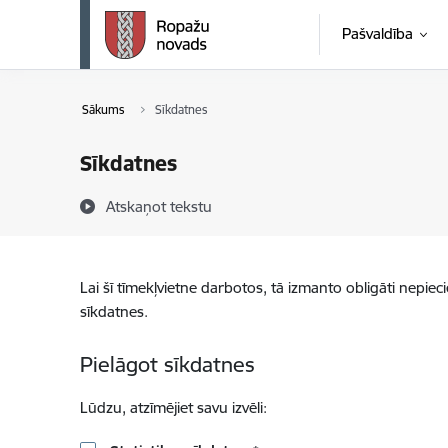
Pāriet uz lapas saturu
Pašvaldība
Sākums
Sīkdatnes
Sīkdatnes
Atskaņot tekstu
Lai šī tīmekļvietne darbotos, tā izmanto obligāti nepiec
sīkdatnes.
Pielāgot sīkdatnes
Lūdzu, atzīmējiet savu izvēli: