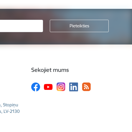
Sekojiet mums
a, Stopiņu
s, LV-2130