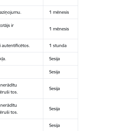
 paziņojumu.
1 mēnesis
otājs ir
1 mēnesis
 autentificētos.
1 stunda
kļa.
Sesija
Sesija
 nerādītu
Sesija
ēruši tos.
 nerādītu
Sesija
ēruši tos.
Sesija