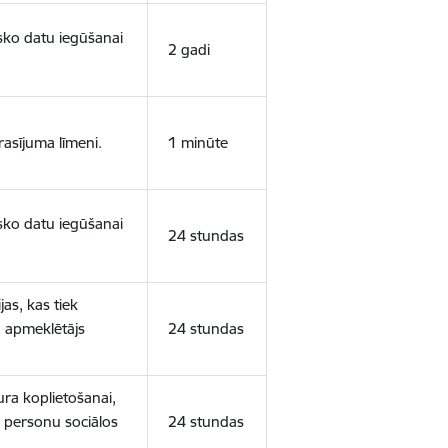
isko datu iegūšanai
2 gadi
rasījuma līmeni.
1 minūte
isko datu iegūšanai
24 stundas
as, kas tiek
ā apmeklētājs
24 stundas
ura koplietošanai,
o personu sociālos
24 stundas