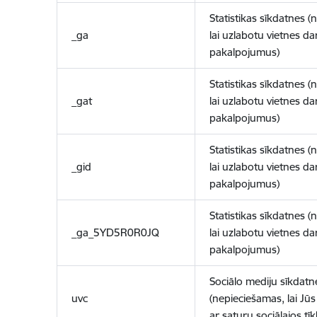
Statistikas sīkdatnes (
_ga
lai uzlabotu vietnes d
pakalpojumus)
Statistikas sīkdatnes (
_gat
lai uzlabotu vietnes d
pakalpojumus)
Statistikas sīkdatnes (
_gid
lai uzlabotu vietnes d
pakalpojumus)
Statistikas sīkdatnes (
_ga_5YD5R0R0JQ
lai uzlabotu vietnes d
pakalpojumus)
Sociālo mediju sīkdatn
uvc
(nepieciešamas, lai Jūs 
ar saturu sociālajos tīk