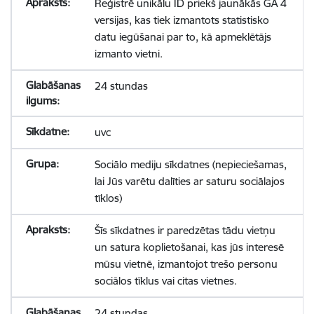
Reģistrē unikālu ID priekš jaunākās GA 4
versijas, kas tiek izmantots statistisko
datu iegūšanai par to, kā apmeklētājs
izmanto vietni.
24 stundas
uvc
Sociālo mediju sīkdatnes (nepieciešamas,
lai Jūs varētu dalīties ar saturu sociālajos
tīklos)
Šīs sīkdatnes ir paredzētas tādu vietņu
un satura koplietošanai, kas jūs interesē
mūsu vietnē, izmantojot trešo personu
sociālos tīklus vai citas vietnes.
24 stundas