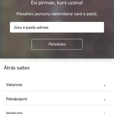
Esi pirmais, kurš uzzina!
Piesakies jaunumu saņemšanai savā e-pastā.
Kājene
Ātrās saites
Vakances
Pakalpojumi
Iepirkumi