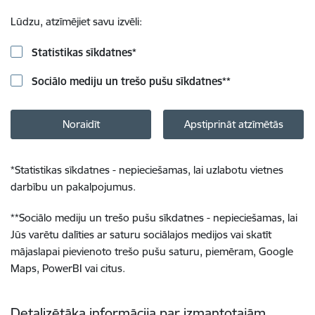
Lūdzu, atzīmējiet savu izvēli:
Statistikas sīkdatnes
*
Sociālo mediju un trešo pušu sīkdatnes
**
Noraidīt
Apstiprināt atzīmētās
*
Statistikas sīkdatnes - nepieciešamas, lai uzlabotu vietnes
darbību un pakalpojumus.
**
Sociālo mediju un trešo pušu sīkdatnes - nepieciešamas, lai
Jūs varētu dalīties ar saturu sociālajos medijos vai skatīt
mājaslapai pievienoto trešo pušu saturu, piemēram, Google
Maps, PowerBI vai citus.
Detalizētāka informācija par izmantotajām