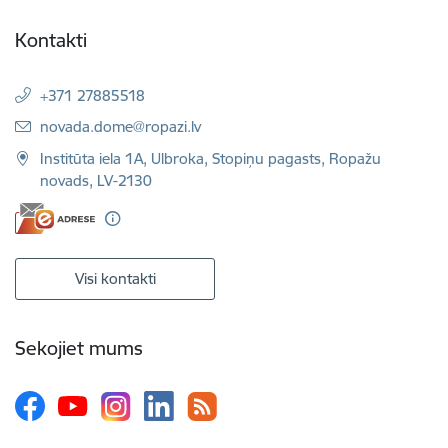
Kontakti
+371 27885518
E-pasts:
novada.dome@ropazi.lv
Institūta iela 1A, Ulbroka, Stopiņu pagasts, Ropažu
novads, LV-2130
Visi kontakti
Sekojiet mums