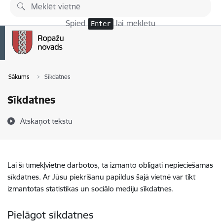
Pāriet uz lapas saturu
Spied
lai meklētu
Enter
Sākums
Sīkdatnes
Sīkdatnes
Atskaņot tekstu
Lai šī tīmekļvietne darbotos, tā izmanto obligāti nepieciešamās
sīkdatnes. Ar Jūsu piekrišanu papildus šajā vietnē var tikt
izmantotas statistikas un sociālo mediju sīkdatnes.
Pielāgot sīkdatnes