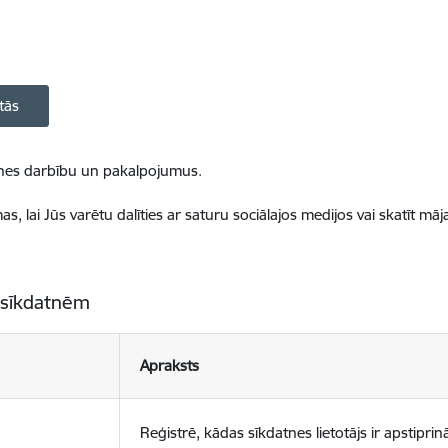
tās
ietnes darbību un pakalpojumus.
, lai Jūs varētu dalīties ar saturu sociālajos medijos vai skatīt mā
 sīkdatnēm
Apraksts
Reģistrē, kādas sīkdatnes lietotājs ir apstiprinā