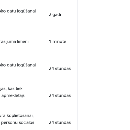
isko datu iegūšanai
2 gadi
rasījuma līmeni.
1 minūte
isko datu iegūšanai
24 stundas
as, kas tiek
ā apmeklētājs
24 stundas
ura koplietošanai,
o personu sociālos
24 stundas