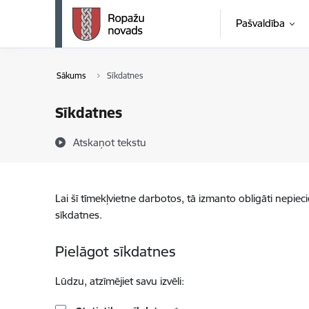
Pāriet uz lapas saturu
Pašvaldība
Sākums
Sīkdatnes
Sīkdatnes
Atskaņot tekstu
Lai šī tīmekļvietne darbotos, tā izmanto obligāti nepiec
sīkdatnes.
Pielāgot sīkdatnes
Lūdzu, atzīmējiet savu izvēli: