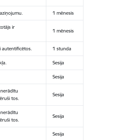
 paziņojumu.
1 mēnesis
otājs ir
1 mēnesis
 autentificētos.
1 stunda
kļa.
Sesija
Sesija
 nerādītu
Sesija
ēruši tos.
 nerādītu
Sesija
ēruši tos.
Sesija