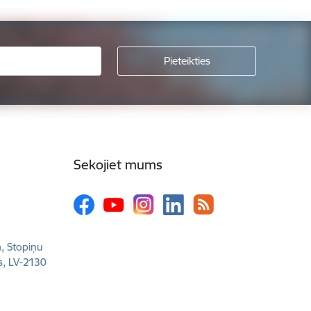
Sekojiet mums
a, Stopiņu
s, LV-2130