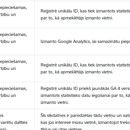
nepieciešamas,
Reģistrē unikālu ID, kas tiek izmantots statist
arbību un
par to, kā apmeklētājs izmanto vietni.
nepieciešamas,
arbību un
Izmanto Google Analytics, lai samazinātu piep
nepieciešamas,
Reģistrē unikālu ID, kas tiek izmantots statist
arbību un
par to, kā apmeklētājs izmanto vietni.
nepieciešamas,
Reģistrē unikālu ID priekš jaunākās GA 4 versij
arbību un
izmantots statistisko datu iegūšanai par to, k
izmanto vietni.
es
Šīs sīkdatnes ir paredzētas tādu vietņu un sat
varētu dalīties
kas jūs interesē mūsu vietnē, izmantojot treš
los)
tīklus vai citas vietnes.