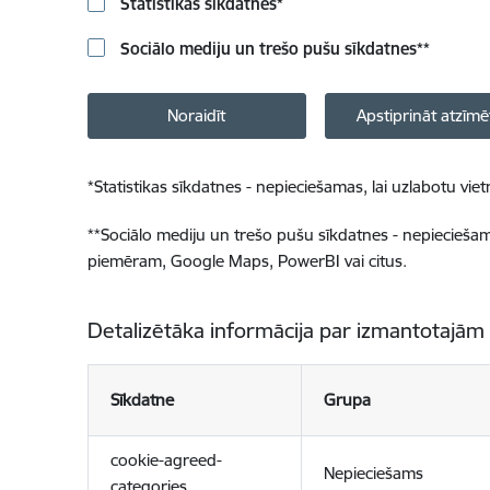
Statistikas sīkdatnes
*
Sociālo mediju un trešo pušu sīkdatnes
**
Noraidīt
Apstiprināt atzīmē
*
Statistikas sīkdatnes - nepieciešamas, lai uzlabotu v
**
Sociālo mediju un trešo pušu sīkdatnes - nepieciešamas
piemēram, Google Maps, PowerBI vai citus.
Detalizētāka informācija par izmantotajām
Sīkdatne
Grupa
cookie-agreed-
Nepieciešams
categories