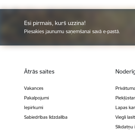
Esi pirmais, kurš uzzina!
Piesakies jaunumu saņemšanai savā e-pastā.
Kājene
Ātrās saites
Noderīg
Vakances
Privātuma
Pakalpojumi
Piekļūsta
Iepirkumi
Lapas kar
Sabiedrības līdzdalība
Viegli lasī
Sīkdatņu 