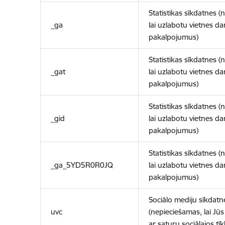
Statistikas sīkdatnes (
_ga
lai uzlabotu vietnes d
pakalpojumus)
Statistikas sīkdatnes (
_gat
lai uzlabotu vietnes d
pakalpojumus)
Statistikas sīkdatnes (
_gid
lai uzlabotu vietnes d
pakalpojumus)
Statistikas sīkdatnes (
_ga_5YD5R0R0JQ
lai uzlabotu vietnes d
pakalpojumus)
Sociālo mediju sīkdatn
uvc
(nepieciešamas, lai Jūs 
ar saturu sociālajos tīk