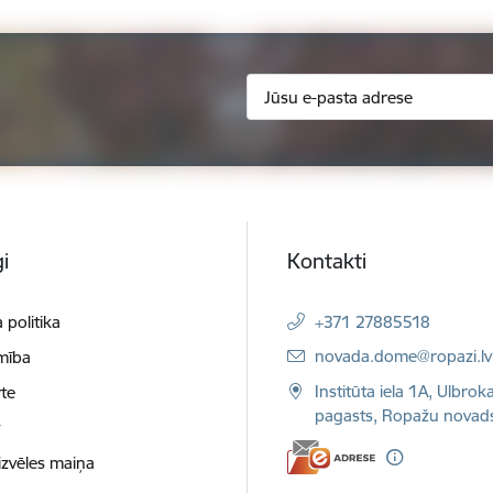
i
Kontakti
 politika
+371 27885518
E-pasts:
novada.dome@ropazi.lv
mība
Institūta iela 1A, Ulbrok
te
pagasts, Ropažu novad
t
izvēles maiņa