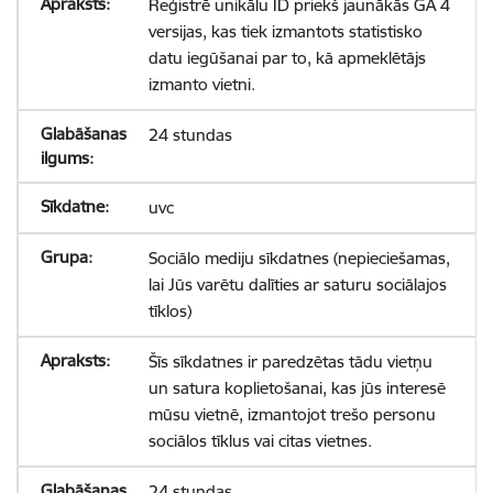
Reģistrē unikālu ID priekš jaunākās GA 4
versijas, kas tiek izmantots statistisko
datu iegūšanai par to, kā apmeklētājs
izmanto vietni.
24 stundas
uvc
Sociālo mediju sīkdatnes (nepieciešamas,
lai Jūs varētu dalīties ar saturu sociālajos
tīklos)
Šīs sīkdatnes ir paredzētas tādu vietņu
un satura koplietošanai, kas jūs interesē
mūsu vietnē, izmantojot trešo personu
sociālos tīklus vai citas vietnes.
24 stundas