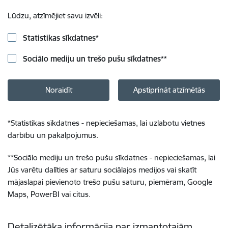
Lūdzu, atzīmējiet savu izvēli:
Statistikas sīkdatnes
*
Sociālo mediju un trešo pušu sīkdatnes
**
Noraidīt
Apstiprināt atzīmētās
*
Statistikas sīkdatnes - nepieciešamas, lai uzlabotu vietnes
darbību un pakalpojumus.
**
Sociālo mediju un trešo pušu sīkdatnes - nepieciešamas, lai
Jūs varētu dalīties ar saturu sociālajos medijos vai skatīt
mājaslapai pievienoto trešo pušu saturu, piemēram, Google
Maps, PowerBI vai citus.
Detalizētāka informācija par izmantotajām