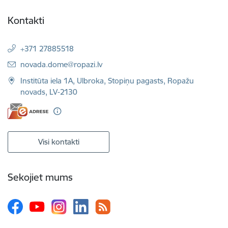
Kontakti
+371 27885518
E-pasts:
novada.dome@ropazi.lv
Institūta iela 1A, Ulbroka, Stopiņu pagasts, Ropažu
novads, LV-2130
Visi kontakti
Sekojiet mums