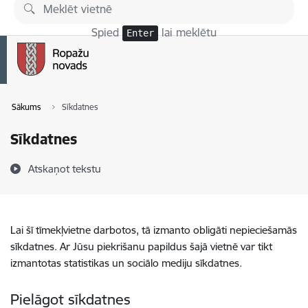
Pāriet uz lapas saturu
Spied
lai meklētu
Enter
Sākums
Sīkdatnes
Sīkdatnes
Atskaņot tekstu
Lai šī tīmekļvietne darbotos, tā izmanto obligāti nepieciešamās
sīkdatnes. Ar Jūsu piekrišanu papildus šajā vietnē var tikt
izmantotas statistikas un sociālo mediju sīkdatnes.
Pielāgot sīkdatnes