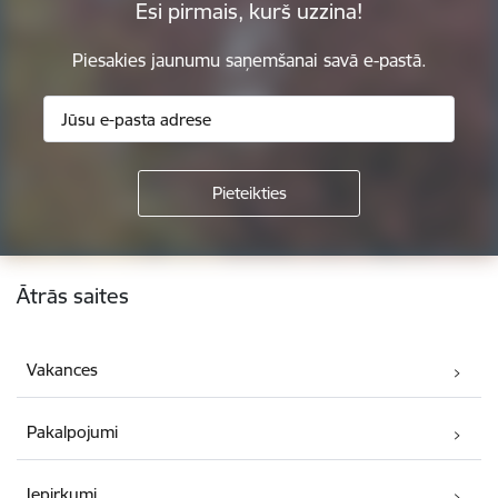
Esi pirmais, kurš uzzina!
Piesakies jaunumu saņemšanai savā e-pastā.
Kājene
Ātrās saites
Vakances
Pakalpojumi
Iepirkumi