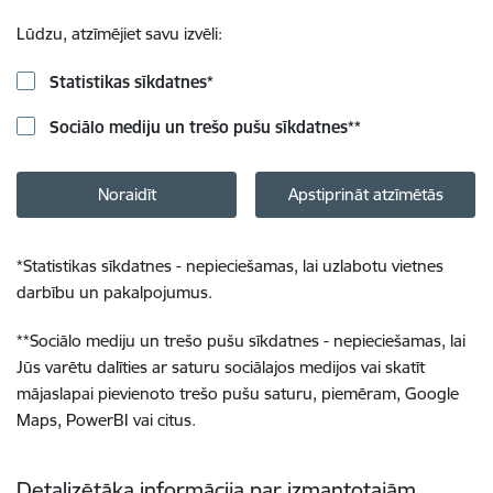
Lūdzu, atzīmējiet savu izvēli:
Statistikas sīkdatnes
*
Sociālo mediju un trešo pušu sīkdatnes
**
Noraidīt
Apstiprināt atzīmētās
*
Statistikas sīkdatnes - nepieciešamas, lai uzlabotu vietnes
darbību un pakalpojumus.
**
Sociālo mediju un trešo pušu sīkdatnes - nepieciešamas, lai
Jūs varētu dalīties ar saturu sociālajos medijos vai skatīt
mājaslapai pievienoto trešo pušu saturu, piemēram, Google
Maps, PowerBI vai citus.
Detalizētāka informācija par izmantotajām