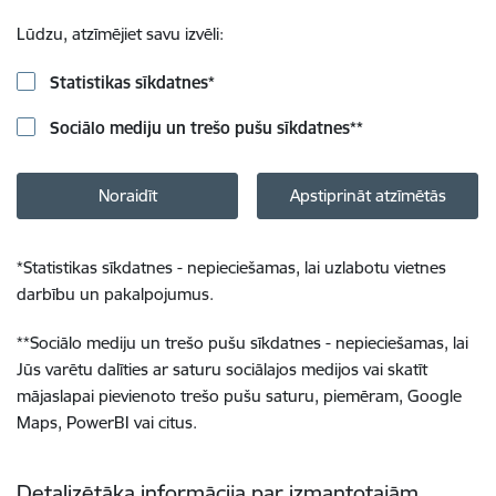
Lūdzu, atzīmējiet savu izvēli:
Statistikas sīkdatnes
*
Sociālo mediju un trešo pušu sīkdatnes
**
Noraidīt
Apstiprināt atzīmētās
*
Statistikas sīkdatnes - nepieciešamas, lai uzlabotu vietnes
darbību un pakalpojumus.
**
Sociālo mediju un trešo pušu sīkdatnes - nepieciešamas, lai
Jūs varētu dalīties ar saturu sociālajos medijos vai skatīt
mājaslapai pievienoto trešo pušu saturu, piemēram, Google
Maps, PowerBI vai citus.
Detalizētāka informācija par izmantotajām