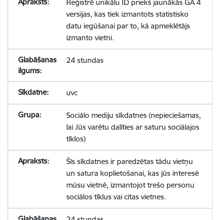
Reģistrē unikālu ID priekš jaunākās GA 4
versijas, kas tiek izmantots statistisko
datu iegūšanai par to, kā apmeklētājs
izmanto vietni.
24 stundas
uvc
Sociālo mediju sīkdatnes (nepieciešamas,
lai Jūs varētu dalīties ar saturu sociālajos
tīklos)
Šīs sīkdatnes ir paredzētas tādu vietņu
un satura koplietošanai, kas jūs interesē
mūsu vietnē, izmantojot trešo personu
sociālos tīklus vai citas vietnes.
24 stundas