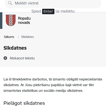
Pāriet uz lapas saturu
Spied
lai meklētu
Enter
Sākums
Sīkdatnes
Sīkdatnes
Atskaņot tekstu
Lai šī tīmekļvietne darbotos, tā izmanto obligāti nepieciešamās
sīkdatnes. Ar Jūsu piekrišanu papildus šajā vietnē var tikt
izmantotas statistikas un sociālo mediju sīkdatnes.
Pielāgot sīkdatnes