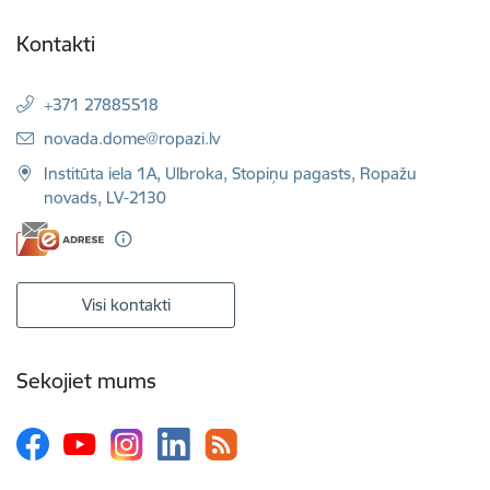
Kontakti
+371 27885518
E-pasts:
novada.dome@ropazi.lv
Institūta iela 1A, Ulbroka, Stopiņu pagasts, Ropažu
novads, LV-2130
Visi kontakti
Sekojiet mums