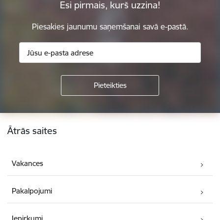
Esi pirmais, kurš uzzina!
Piesakies jaunumu saņemšanai savā e-pastā.
Kājene
Ātrās saites
Vakances
Pakalpojumi
Iepirkumi