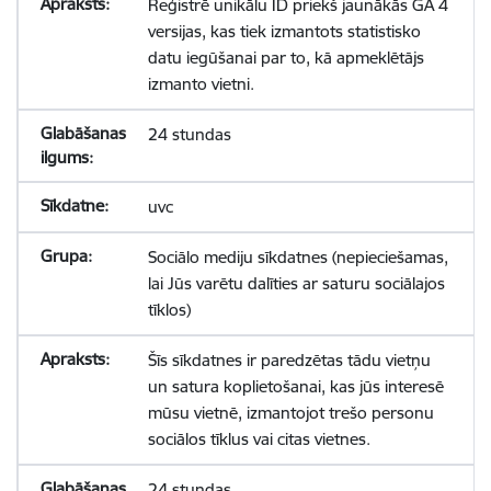
Reģistrē unikālu ID priekš jaunākās GA 4
versijas, kas tiek izmantots statistisko
datu iegūšanai par to, kā apmeklētājs
izmanto vietni.
24 stundas
uvc
Sociālo mediju sīkdatnes (nepieciešamas,
lai Jūs varētu dalīties ar saturu sociālajos
tīklos)
Šīs sīkdatnes ir paredzētas tādu vietņu
un satura koplietošanai, kas jūs interesē
mūsu vietnē, izmantojot trešo personu
sociālos tīklus vai citas vietnes.
24 stundas