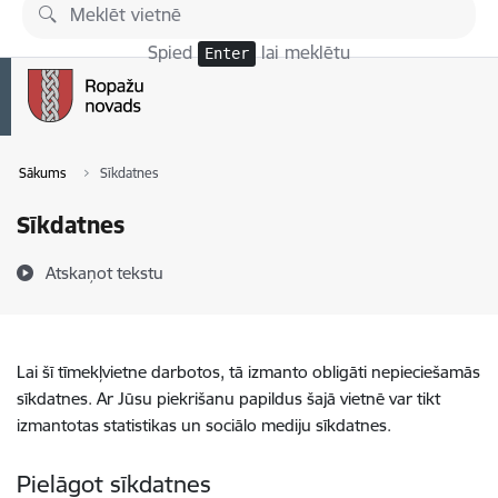
Pāriet uz lapas saturu
Spied
lai meklētu
Enter
Sākums
Sīkdatnes
Sīkdatnes
Atskaņot tekstu
Lai šī tīmekļvietne darbotos, tā izmanto obligāti nepieciešamās
sīkdatnes. Ar Jūsu piekrišanu papildus šajā vietnē var tikt
izmantotas statistikas un sociālo mediju sīkdatnes.
Pielāgot sīkdatnes