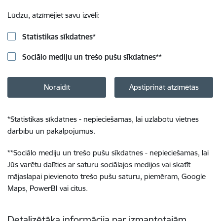
Lūdzu, atzīmējiet savu izvēli:
Statistikas sīkdatnes
*
Sociālo mediju un trešo pušu sīkdatnes
**
Noraidīt
Apstiprināt atzīmētās
*
Statistikas sīkdatnes - nepieciešamas, lai uzlabotu vietnes
darbību un pakalpojumus.
**
Sociālo mediju un trešo pušu sīkdatnes - nepieciešamas, lai
Jūs varētu dalīties ar saturu sociālajos medijos vai skatīt
mājaslapai pievienoto trešo pušu saturu, piemēram, Google
Maps, PowerBI vai citus.
Detalizētāka informācija par izmantotajām