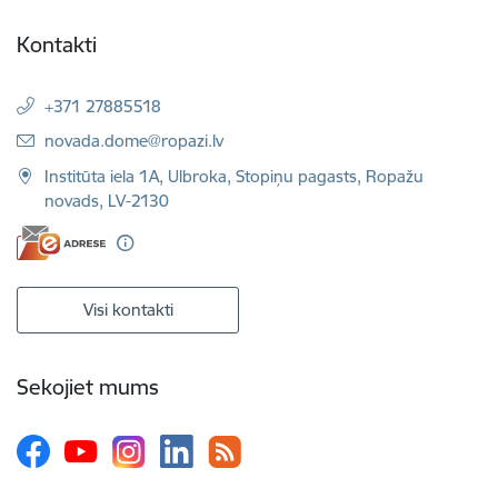
Kontakti
+371 27885518
E-pasts:
novada.dome@ropazi.lv
Institūta iela 1A, Ulbroka, Stopiņu pagasts, Ropažu
novads, LV-2130
Visi kontakti
Sekojiet mums