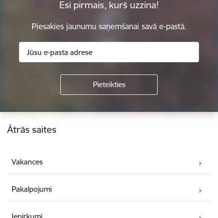
Esi pirmais, kurš uzzina!
Piesakies jaunumu saņemšanai savā e-pastā.
Kājene
Ātrās saites
Vakances
Pakalpojumi
Iepirkumi