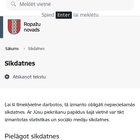
Pāriet uz lapas saturu
Spied
lai meklētu
Enter
Sākums
Sīkdatnes
Sīkdatnes
Atskaņot tekstu
Lai šī tīmekļvietne darbotos, tā izmanto obligāti nepieciešamās
sīkdatnes. Ar Jūsu piekrišanu papildus šajā vietnē var tikt
izmantotas statistikas un sociālo mediju sīkdatnes.
Pielāgot sīkdatnes