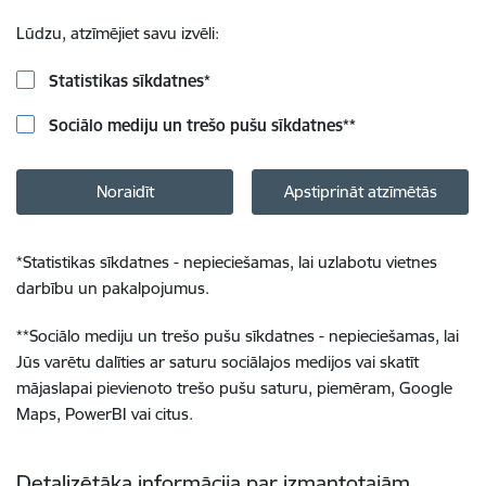
Lūdzu, atzīmējiet savu izvēli:
Statistikas sīkdatnes
*
Sociālo mediju un trešo pušu sīkdatnes
**
Noraidīt
Apstiprināt atzīmētās
*
Statistikas sīkdatnes - nepieciešamas, lai uzlabotu vietnes
darbību un pakalpojumus.
**
Sociālo mediju un trešo pušu sīkdatnes - nepieciešamas, lai
Jūs varētu dalīties ar saturu sociālajos medijos vai skatīt
mājaslapai pievienoto trešo pušu saturu, piemēram, Google
Maps, PowerBI vai citus.
Detalizētāka informācija par izmantotajām