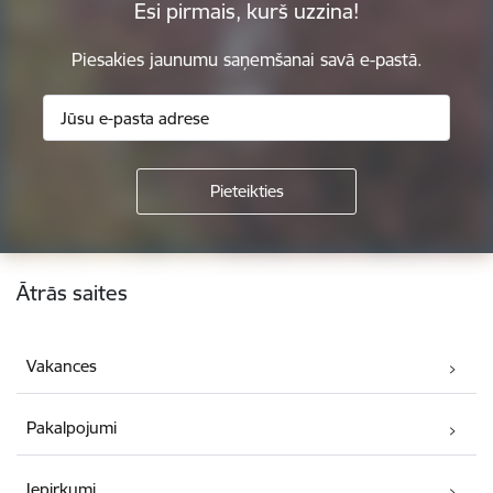
Esi pirmais, kurš uzzina!
Piesakies jaunumu saņemšanai savā e-pastā.
Kājene
Ātrās saites
Vakances
Pakalpojumi
Iepirkumi