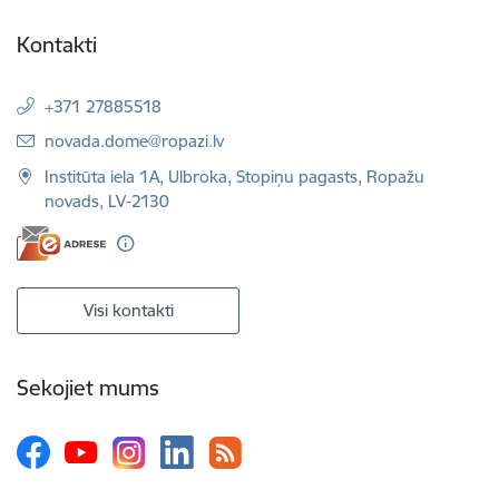
Kontakti
+371 27885518
E-pasts:
novada.dome@ropazi.lv
Institūta iela 1A, Ulbroka, Stopiņu pagasts, Ropažu
novads, LV-2130
Visi kontakti
Sekojiet mums