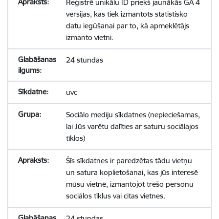
Reģistrē unikālu ID priekš jaunākās GA 4
versijas, kas tiek izmantots statistisko
datu iegūšanai par to, kā apmeklētājs
izmanto vietni.
24 stundas
uvc
Sociālo mediju sīkdatnes (nepieciešamas,
lai Jūs varētu dalīties ar saturu sociālajos
tīklos)
Šīs sīkdatnes ir paredzētas tādu vietņu
un satura koplietošanai, kas jūs interesē
mūsu vietnē, izmantojot trešo personu
sociālos tīklus vai citas vietnes.
24 stundas