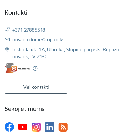
Kontakti
+371 27885518
E-pasts:
novada.dome@ropazi.lv
Institūta iela 1A, Ulbroka, Stopiņu pagasts, Ropažu
novads, LV-2130
Visi kontakti
Sekojiet mums