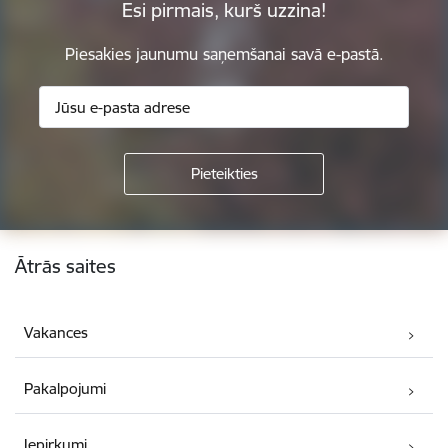
Esi pirmais, kurš uzzina!
Piesakies jaunumu saņemšanai savā e-pastā.
Kājene
Ātrās saites
Vakances
Pakalpojumi
Iepirkumi