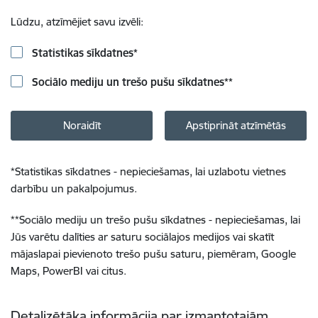
Lūdzu, atzīmējiet savu izvēli:
Statistikas sīkdatnes
*
Sociālo mediju un trešo pušu sīkdatnes
**
Noraidīt
Apstiprināt atzīmētās
*
Statistikas sīkdatnes - nepieciešamas, lai uzlabotu vietnes
darbību un pakalpojumus.
**
Sociālo mediju un trešo pušu sīkdatnes - nepieciešamas, lai
Jūs varētu dalīties ar saturu sociālajos medijos vai skatīt
mājaslapai pievienoto trešo pušu saturu, piemēram, Google
Maps, PowerBI vai citus.
Detalizētāka informācija par izmantotajām