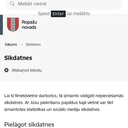
Pāriet uz lapas saturu
Spied
lai meklētu
Enter
Sākums
Sīkdatnes
Sīkdatnes
Atskaņot tekstu
Lai šī tīmekļvietne darbotos, tā izmanto obligāti nepieciešamās
sīkdatnes. Ar Jūsu piekrišanu papildus šajā vietnē var tikt
izmantotas statistikas un sociālo mediju sīkdatnes.
Pielāgot sīkdatnes