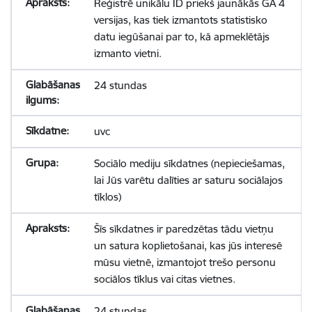
Reģistrē unikālu ID priekš jaunākās GA 4
versijas, kas tiek izmantots statistisko
datu iegūšanai par to, kā apmeklētājs
izmanto vietni.
24 stundas
uvc
Sociālo mediju sīkdatnes (nepieciešamas,
lai Jūs varētu dalīties ar saturu sociālajos
tīklos)
Šīs sīkdatnes ir paredzētas tādu vietņu
un satura koplietošanai, kas jūs interesē
mūsu vietnē, izmantojot trešo personu
sociālos tīklus vai citas vietnes.
24 stundas