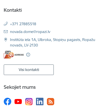
Kontakti
+371 27885518
E-pasts:
novada.dome@ropazi.lv
Institūta iela 1A, Ulbroka, Stopiņu pagasts, Ropažu
novads, LV-2130
Visi kontakti
Sekojiet mums