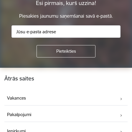
Esi pirmais, kurš uzzina!
Piesakies jaunumu saņemšanai savā e-pastā.
Kājene
Ātrās saites
Vakances
Pakalpojumi
Iepirkumi