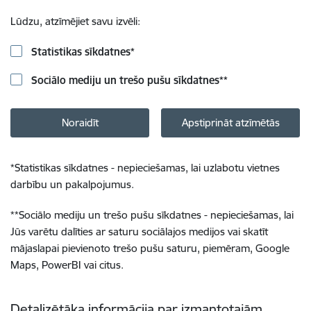
Lūdzu, atzīmējiet savu izvēli:
Statistikas sīkdatnes
*
Sociālo mediju un trešo pušu sīkdatnes
**
Noraidīt
Apstiprināt atzīmētās
*
Statistikas sīkdatnes - nepieciešamas, lai uzlabotu vietnes
darbību un pakalpojumus.
**
Sociālo mediju un trešo pušu sīkdatnes - nepieciešamas, lai
Jūs varētu dalīties ar saturu sociālajos medijos vai skatīt
mājaslapai pievienoto trešo pušu saturu, piemēram, Google
Maps, PowerBI vai citus.
Detalizētāka informācija par izmantotajām