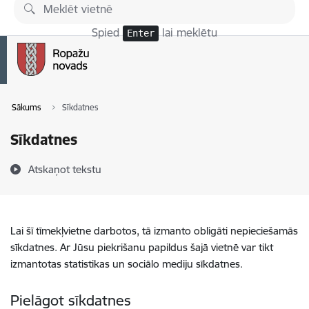
Pāriet uz lapas saturu
Spied
lai meklētu
Enter
Sākums
Sīkdatnes
Sīkdatnes
Atskaņot tekstu
Lai šī tīmekļvietne darbotos, tā izmanto obligāti nepieciešamās
sīkdatnes. Ar Jūsu piekrišanu papildus šajā vietnē var tikt
izmantotas statistikas un sociālo mediju sīkdatnes.
Pielāgot sīkdatnes