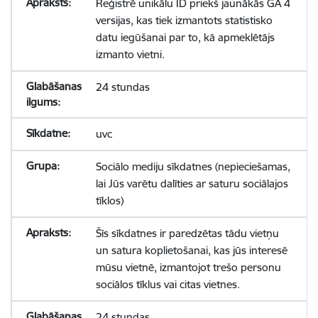
Reģistrē unikālu ID priekš jaunākās GA 4
versijas, kas tiek izmantots statistisko
datu iegūšanai par to, kā apmeklētājs
izmanto vietni.
24 stundas
uvc
Sociālo mediju sīkdatnes (nepieciešamas,
lai Jūs varētu dalīties ar saturu sociālajos
tīklos)
Šīs sīkdatnes ir paredzētas tādu vietņu
un satura koplietošanai, kas jūs interesē
mūsu vietnē, izmantojot trešo personu
sociālos tīklus vai citas vietnes.
24 stundas