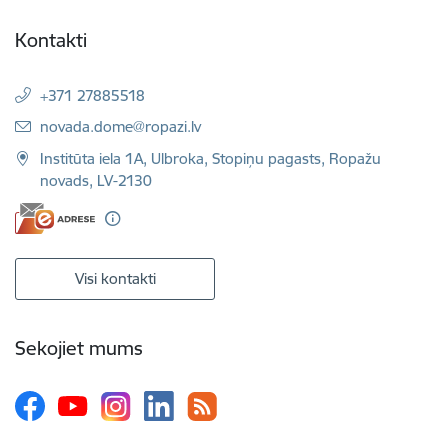
Kontakti
+371 27885518
E-pasts:
novada.dome@ropazi.lv
Institūta iela 1A, Ulbroka, Stopiņu pagasts, Ropažu
novads, LV-2130
Visi kontakti
Sekojiet mums