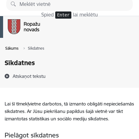
Pāriet uz lapas saturu
Spied
lai meklētu
Enter
Sākums
Sīkdatnes
Sīkdatnes
Atskaņot tekstu
Lai šī tīmekļvietne darbotos, tā izmanto obligāti nepieciešamās
sīkdatnes. Ar Jūsu piekrišanu papildus šajā vietnē var tikt
izmantotas statistikas un sociālo mediju sīkdatnes.
Pielāgot sīkdatnes