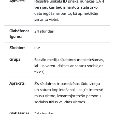
Reģistrē unikālu ID priekš jaunākās GA 4
versijas, kas tiek izmantots statistisko
datu iegūšanai par to, kā apmeklētājs
izmanto vietni.
24 stundas
uvc
Sociālo mediju sīkdatnes (nepieciešamas,
lai Jūs varētu dalīties ar saturu sociālajos
tīklos)
Šīs sīkdatnes ir paredzētas tādu vietņu
un satura koplietošanai, kas jūs interesē
mūsu vietnē, izmantojot trešo personu
sociālos tīklus vai citas vietnes.
24 stundas