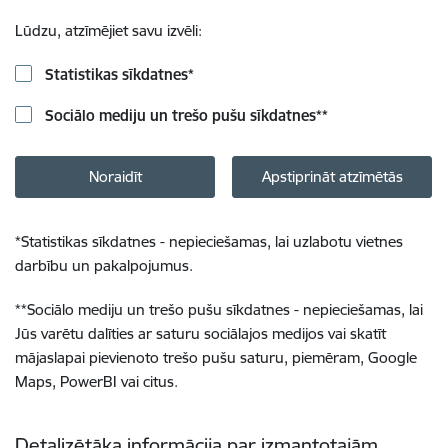
Lūdzu, atzīmējiet savu izvēli:
Statistikas sīkdatnes
*
Sociālo mediju un trešo pušu sīkdatnes
**
Noraidīt
Apstiprināt atzīmētās
*
Statistikas sīkdatnes - nepieciešamas, lai uzlabotu vietnes
darbību un pakalpojumus.
**
Sociālo mediju un trešo pušu sīkdatnes - nepieciešamas, lai
Jūs varētu dalīties ar saturu sociālajos medijos vai skatīt
mājaslapai pievienoto trešo pušu saturu, piemēram, Google
Maps, PowerBI vai citus.
Detalizētāka informācija par izmantotajām