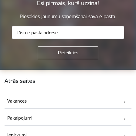
Esi pirmais, kurš uzzina!
Piesakies jaunumu saņemšanai savā e-pastā.
Kājene
Ātrās saites
Vakances
Pakalpojumi
Iepirkumi