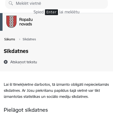
Pāriet uz lapas saturu
Spied
lai meklētu
Enter
Sākums
Sīkdatnes
Sīkdatnes
Atskaņot tekstu
Lai šī tīmekļvietne darbotos, tā izmanto obligāti nepieciešamās
sīkdatnes. Ar Jūsu piekrišanu papildus šajā vietnē var tikt
izmantotas statistikas un sociālo mediju sīkdatnes.
Pielāgot sīkdatnes