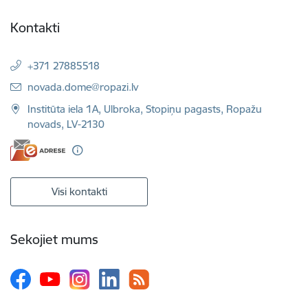
Kontakti
+371 27885518
E-pasts:
novada.dome@ropazi.lv
Institūta iela 1A, Ulbroka, Stopiņu pagasts, Ropažu
novads, LV-2130
Visi kontakti
Sekojiet mums