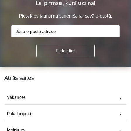
Esi pirmais, kurš uzzina!
Piesakies jaunumu saņemšanai savā e-pastā.
Kājene
Ātrās saites
Vakances
Pakalpojumi
Iepirkumi