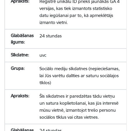
Reģistrē unikālu ID priekš jaunākās GA 4
versijas, kas tiek izmantots statistisko
datu iegūšanai par to, kā apmeklētājs
izmanto vietni.
24 stundas
uvc
Sociālo mediju sīkdatnes (nepieciešamas,
lai Jūs varētu dalīties ar saturu sociālajos
tīklos)
Šīs sīkdatnes ir paredzētas tādu vietņu
un satura koplietošanai, kas jūs interesē
mūsu vietnē, izmantojot trešo personu
sociālos tīklus vai citas vietnes.
24 stundas