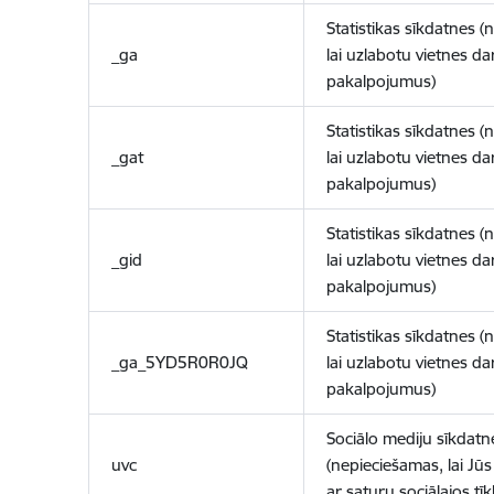
Statistikas sīkdatnes (
_ga
lai uzlabotu vietnes d
pakalpojumus)
Statistikas sīkdatnes (
_gat
lai uzlabotu vietnes d
pakalpojumus)
Statistikas sīkdatnes (
_gid
lai uzlabotu vietnes d
pakalpojumus)
Statistikas sīkdatnes (
_ga_5YD5R0R0JQ
lai uzlabotu vietnes d
pakalpojumus)
Sociālo mediju sīkdatn
uvc
(nepieciešamas, lai Jūs 
ar saturu sociālajos tīk