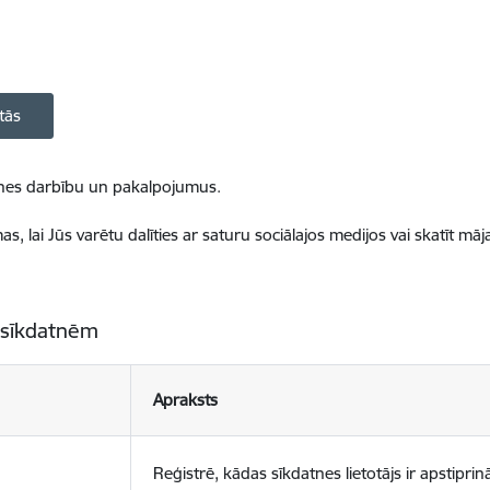
tās
ietnes darbību un pakalpojumus.
, lai Jūs varētu dalīties ar saturu sociālajos medijos vai skatīt mā
 sīkdatnēm
Apraksts
Reģistrē, kādas sīkdatnes lietotājs ir apstiprinā