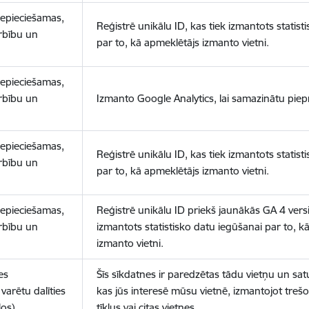
nepieciešamas,
Reģistrē unikālu ID, kas tiek izmantots statist
arbību un
par to, kā apmeklētājs izmanto vietni.
nepieciešamas,
arbību un
Izmanto Google Analytics, lai samazinātu piep
nepieciešamas,
Reģistrē unikālu ID, kas tiek izmantots statist
arbību un
par to, kā apmeklētājs izmanto vietni.
nepieciešamas,
Reģistrē unikālu ID priekš jaunākās GA 4 versij
arbību un
izmantots statistisko datu iegūšanai par to, k
izmanto vietni.
es
Šīs sīkdatnes ir paredzētas tādu vietņu un sat
varētu dalīties
kas jūs interesē mūsu vietnē, izmantojot treš
los)
tīklus vai citas vietnes.