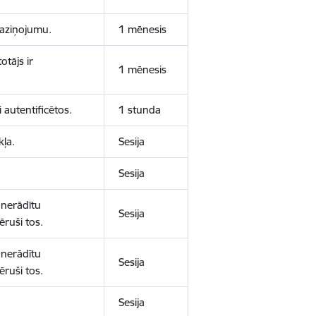
 paziņojumu.
1 mēnesis
otājs ir
1 mēnesis
 autentificētos.
1 stunda
kļa.
Sesija
Sesija
 nerādītu
Sesija
ēruši tos.
 nerādītu
Sesija
ēruši tos.
Sesija