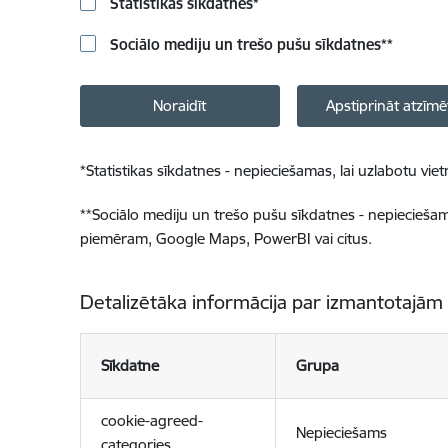
Statistikas sīkdatnes
*
Sociālo mediju un trešo pušu sīkdatnes
**
Noraidīt
Apstiprināt atzīmē
*
Statistikas sīkdatnes - nepieciešamas, lai uzlabotu v
**
Sociālo mediju un trešo pušu sīkdatnes - nepieciešamas
piemēram, Google Maps, PowerBI vai citus.
Detalizētāka informācija par izmantotajām
Sīkdatne
Grupa
cookie-agreed-
Nepieciešams
categories