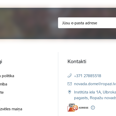
i
Kontakti
 politika
+371 27885518
E-pasts:
novada.dome@ropazi.lv
mība
Institūta iela 1A, Ulbrok
te
pagasts, Ropažu novad
t
izvēles maiņa