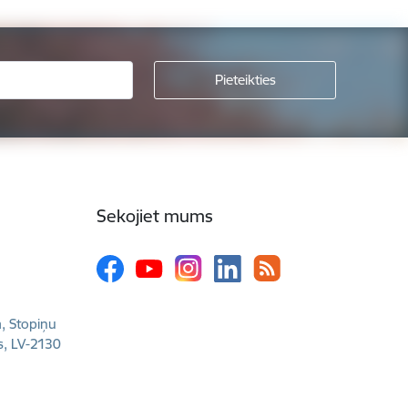
Sekojiet mums
a, Stopiņu
s, LV-2130