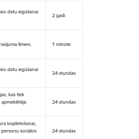
isko datu iegūšanai
2 gadi
rasījuma līmeni.
1 minūte
isko datu iegūšanai
24 stundas
as, kas tiek
ā apmeklētājs
24 stundas
ura koplietošanai,
o personu sociālos
24 stundas