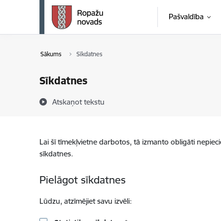
Pāriet uz lapas saturu
Pašvaldība
Sākums
Sīkdatnes
Sīkdatnes
Atskaņot tekstu
Lai šī tīmekļvietne darbotos, tā izmanto obligāti nepiec
sīkdatnes.
Pielāgot sīkdatnes
Lūdzu, atzīmējiet savu izvēli: