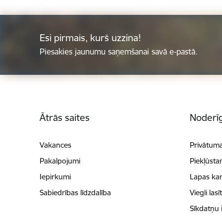
Esi pirmais, kurš uzzina!
Piesakies jaunumu saņemšanai savā e-pastā.
Kājene
Ātrās saites
Noderīg
Vakances
Privātuma
Pakalpojumi
Piekļūsta
Iepirkumi
Lapas kar
Sabiedrības līdzdalība
Viegli lasī
Sīkdatņu 