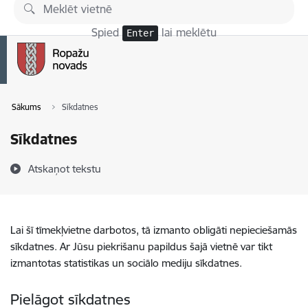
Pāriet uz lapas saturu
Spied
lai meklētu
Enter
Sākums
Sīkdatnes
Sīkdatnes
Atskaņot tekstu
Lai šī tīmekļvietne darbotos, tā izmanto obligāti nepieciešamās
sīkdatnes. Ar Jūsu piekrišanu papildus šajā vietnē var tikt
izmantotas statistikas un sociālo mediju sīkdatnes.
Pielāgot sīkdatnes