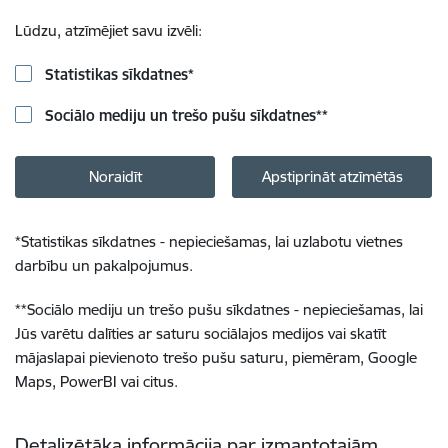
Lūdzu, atzīmējiet savu izvēli:
Statistikas sīkdatnes
*
Sociālo mediju un trešo pušu sīkdatnes
**
Noraidīt
Apstiprināt atzīmētās
*
Statistikas sīkdatnes - nepieciešamas, lai uzlabotu vietnes
darbību un pakalpojumus.
**
Sociālo mediju un trešo pušu sīkdatnes - nepieciešamas, lai
Jūs varētu dalīties ar saturu sociālajos medijos vai skatīt
mājaslapai pievienoto trešo pušu saturu, piemēram, Google
Maps, PowerBI vai citus.
Detalizētāka informācija par izmantotajām