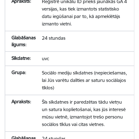
Reģistrē unikālu ID priekš jaunākās GA 4
versijas, kas tiek izmantots statistisko
datu iegūšanai par to, kā apmeklētājs
izmanto vietni.
24 stundas
uvc
Sociālo mediju sīkdatnes (nepieciešamas,
lai Jūs varētu dalīties ar saturu sociālajos
tīklos)
Šīs sīkdatnes ir paredzētas tādu vietņu
un satura koplietošanai, kas jūs interesē
mūsu vietnē, izmantojot trešo personu
sociālos tīklus vai citas vietnes.
24 stundas