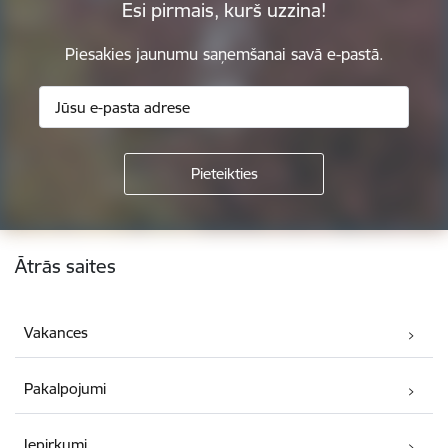
Esi pirmais, kurš uzzina!
Piesakies jaunumu saņemšanai savā e-pastā.
Kājene
Ātrās saites
Vakances
Pakalpojumi
Iepirkumi