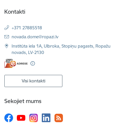
Kontakti
+371 27885518
E-pasts:
novada.dome@ropazi.lv
Institūta iela 1A, Ulbroka, Stopiņu pagasts, Ropažu
novads, LV-2130
Visi kontakti
Sekojiet mums