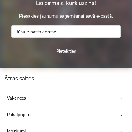
Esi pirmais, kurš uzzina!
Piesakies jaunumu saņemšanai savā e-pastā.
Kājene
Ātrās saites
Vakances
Pakalpojumi
Iepirkumi