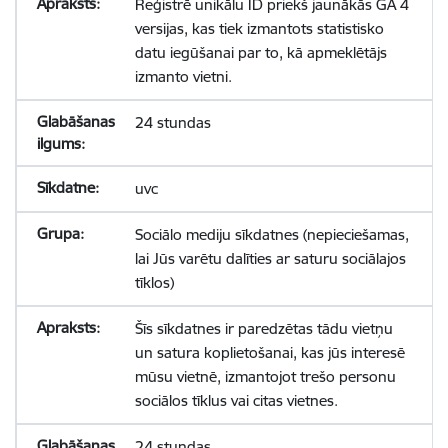
Reģistrē unikālu ID priekš jaunākās GA 4
versijas, kas tiek izmantots statistisko
datu iegūšanai par to, kā apmeklētājs
izmanto vietni.
24 stundas
uvc
Sociālo mediju sīkdatnes (nepieciešamas,
lai Jūs varētu dalīties ar saturu sociālajos
tīklos)
Šīs sīkdatnes ir paredzētas tādu vietņu
un satura koplietošanai, kas jūs interesē
mūsu vietnē, izmantojot trešo personu
sociālos tīklus vai citas vietnes.
24 stundas