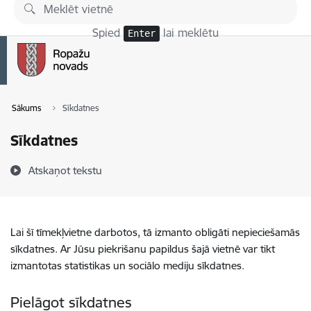
Pāriet uz lapas saturu
Spied
lai meklētu
Enter
Sākums
Sīkdatnes
Sīkdatnes
Atskaņot tekstu
Lai šī tīmekļvietne darbotos, tā izmanto obligāti nepieciešamās
sīkdatnes. Ar Jūsu piekrišanu papildus šajā vietnē var tikt
izmantotas statistikas un sociālo mediju sīkdatnes.
Pielāgot sīkdatnes