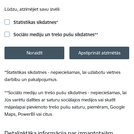
Lūdzu, atzīmējiet savu izvēli:
Statistikas sīkdatnes
*
Sociālo mediju un trešo pušu sīkdatnes
**
Noraidīt
Apstiprināt atzīmētās
*
Statistikas sīkdatnes - nepieciešamas, lai uzlabotu vietnes
darbību un pakalpojumus.
**
Sociālo mediju un trešo pušu sīkdatnes - nepieciešamas, lai
Jūs varētu dalīties ar saturu sociālajos medijos vai skatīt
mājaslapai pievienoto trešo pušu saturu, piemēram, Google
Maps, PowerBI vai citus.
Detalizētāka informācija par izmantotajām