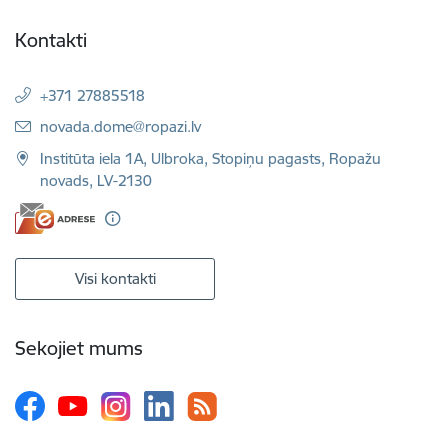
Kontakti
+371 27885518
E-pasts:
novada.dome@ropazi.lv
Institūta iela 1A, Ulbroka, Stopiņu pagasts, Ropažu
novads, LV-2130
Visi kontakti
Sekojiet mums