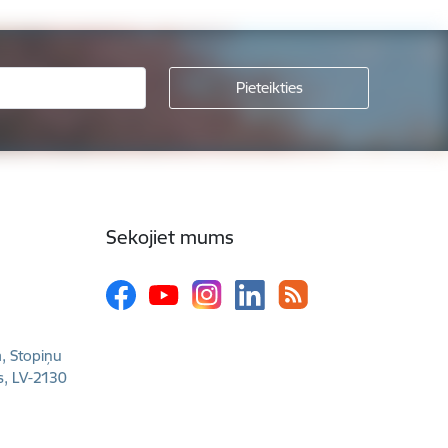
Sekojiet mums
a, Stopiņu
s, LV-2130