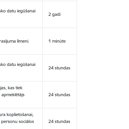
isko datu iegūšanai
2 gadi
rasījuma līmeni.
1 minūte
isko datu iegūšanai
24 stundas
as, kas tiek
ā apmeklētājs
24 stundas
ura koplietošanai,
o personu sociālos
24 stundas