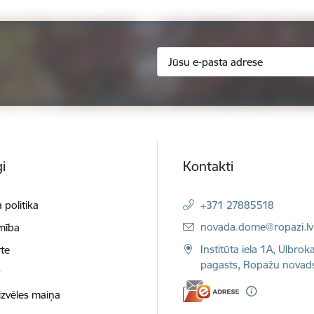
i
Kontakti
 politika
+371 27885518
E-pasts:
novada.dome@ropazi.lv
mība
Institūta iela 1A, Ulbrok
te
pagasts, Ropažu novad
t
izvēles maiņa