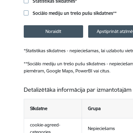
Statistikas sīkdatnes
*
Sociālo mediju un trešo pušu sīkdatnes
**
Noraidīt
Apstiprināt atzīmē
*
Statistikas sīkdatnes - nepieciešamas, lai uzlabotu v
**
Sociālo mediju un trešo pušu sīkdatnes - nepieciešamas
piemēram, Google Maps, PowerBI vai citus.
Detalizētāka informācija par izmantotajām
Sīkdatne
Grupa
cookie-agreed-
Nepieciešams
categories