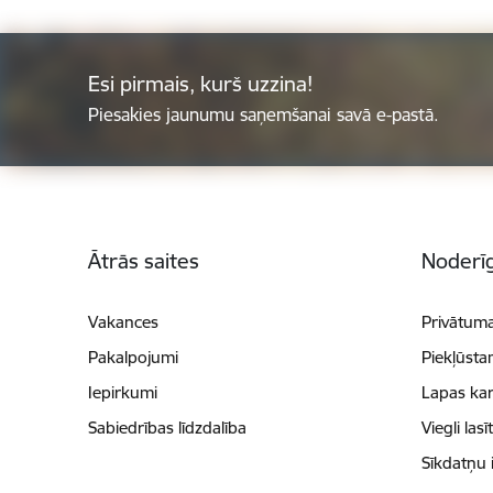
Esi pirmais, kurš uzzina!
Piesakies jaunumu saņemšanai savā e-pastā.
Kājene
Ātrās saites
Noderīg
Vakances
Privātuma
Pakalpojumi
Piekļūsta
Iepirkumi
Lapas kar
Sabiedrības līdzdalība
Viegli lasī
Sīkdatņu 