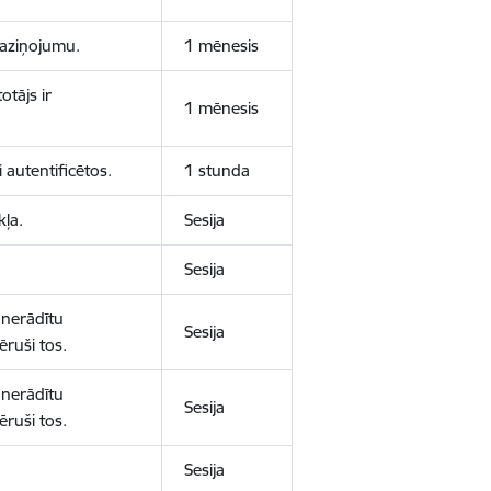
 paziņojumu.
1 mēnesis
otājs ir
1 mēnesis
 autentificētos.
1 stunda
kļa.
Sesija
Sesija
 nerādītu
Sesija
ēruši tos.
 nerādītu
Sesija
ēruši tos.
Sesija