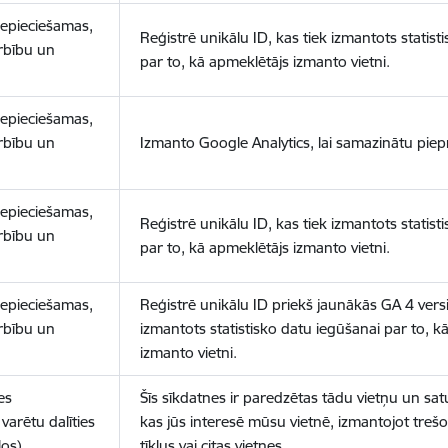
nepieciešamas,
Reģistrē unikālu ID, kas tiek izmantots statist
arbību un
par to, kā apmeklētājs izmanto vietni.
nepieciešamas,
arbību un
Izmanto Google Analytics, lai samazinātu piep
nepieciešamas,
Reģistrē unikālu ID, kas tiek izmantots statist
arbību un
par to, kā apmeklētājs izmanto vietni.
nepieciešamas,
Reģistrē unikālu ID priekš jaunākās GA 4 versij
arbību un
izmantots statistisko datu iegūšanai par to, k
izmanto vietni.
es
Šīs sīkdatnes ir paredzētas tādu vietņu un sat
varētu dalīties
kas jūs interesē mūsu vietnē, izmantojot treš
los)
tīklus vai citas vietnes.