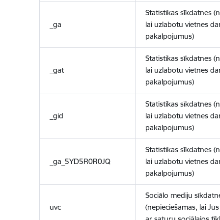
Statistikas sīkdatnes (
_ga
lai uzlabotu vietnes d
pakalpojumus)
Statistikas sīkdatnes (
_gat
lai uzlabotu vietnes d
pakalpojumus)
Statistikas sīkdatnes (
_gid
lai uzlabotu vietnes d
pakalpojumus)
Statistikas sīkdatnes (
_ga_5YD5R0R0JQ
lai uzlabotu vietnes d
pakalpojumus)
Sociālo mediju sīkdatn
uvc
(nepieciešamas, lai Jūs 
ar saturu sociālajos tīk