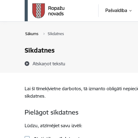
Pāriet uz lapas saturu
Pašvaldība
Sākums
Sīkdatnes
Sīkdatnes
Atskaņot tekstu
Lai šī tīmekļvietne darbotos, tā izmanto obligāti nepiec
sīkdatnes.
Pielāgot sīkdatnes
Lūdzu, atzīmējiet savu izvēli: