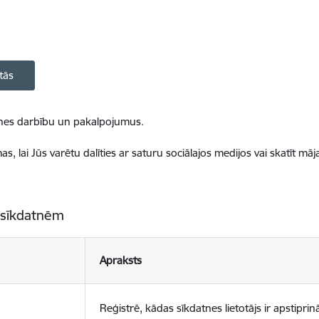
tās
ietnes darbību un pakalpojumus.
, lai Jūs varētu dalīties ar saturu sociālajos medijos vai skatīt mā
 sīkdatnēm
Apraksts
Reģistrē, kādas sīkdatnes lietotājs ir apstiprinā