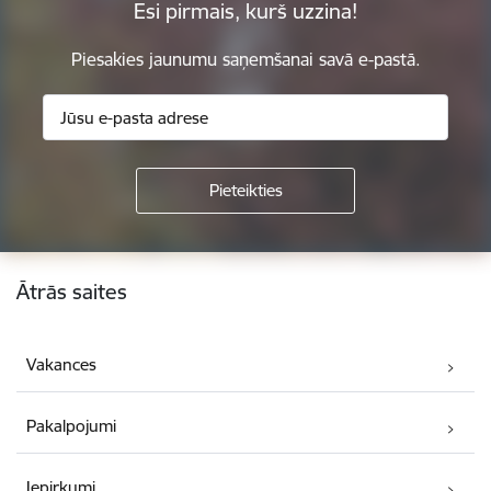
Esi pirmais, kurš uzzina!
Piesakies jaunumu saņemšanai savā e-pastā.
Kājene
Ātrās saites
Vakances
Pakalpojumi
Iepirkumi