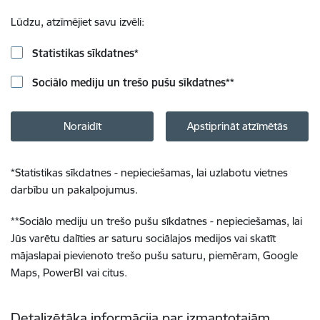
Lūdzu, atzīmējiet savu izvēli:
Statistikas sīkdatnes
*
Sociālo mediju un trešo pušu sīkdatnes
**
Noraidīt
Apstiprināt atzīmētās
*
Statistikas sīkdatnes - nepieciešamas, lai uzlabotu vietnes
darbību un pakalpojumus.
**
Sociālo mediju un trešo pušu sīkdatnes - nepieciešamas, lai
Jūs varētu dalīties ar saturu sociālajos medijos vai skatīt
mājaslapai pievienoto trešo pušu saturu, piemēram, Google
Maps, PowerBI vai citus.
Detalizētāka informācija par izmantotajām