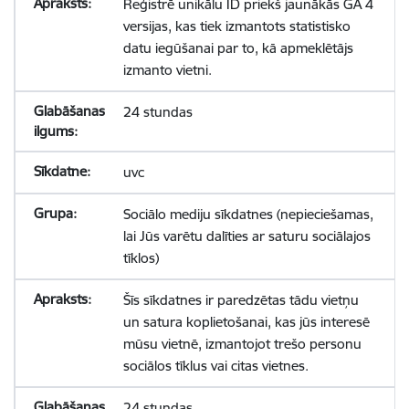
Reģistrē unikālu ID priekš jaunākās GA 4
versijas, kas tiek izmantots statistisko
datu iegūšanai par to, kā apmeklētājs
izmanto vietni.
24 stundas
uvc
Sociālo mediju sīkdatnes (nepieciešamas,
lai Jūs varētu dalīties ar saturu sociālajos
tīklos)
Šīs sīkdatnes ir paredzētas tādu vietņu
un satura koplietošanai, kas jūs interesē
mūsu vietnē, izmantojot trešo personu
sociālos tīklus vai citas vietnes.
24 stundas