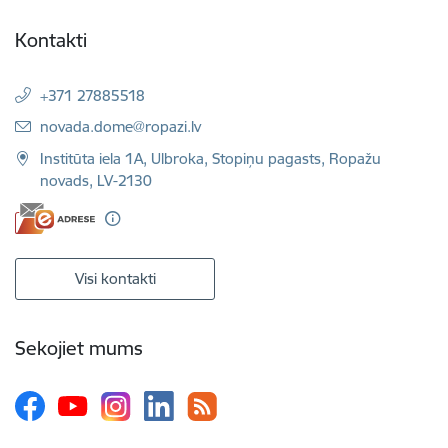
Kontakti
+371 27885518
E-pasts:
novada.dome@ropazi.lv
Institūta iela 1A, Ulbroka, Stopiņu pagasts, Ropažu
novads, LV-2130
Visi kontakti
Sekojiet mums