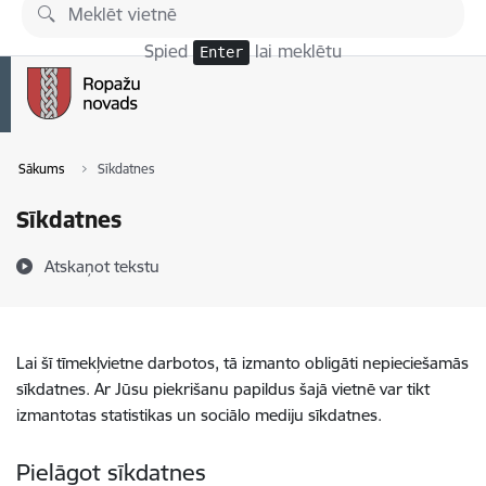
Pāriet uz lapas saturu
Spied
lai meklētu
Enter
Sākums
Sīkdatnes
Sīkdatnes
Atskaņot tekstu
Lai šī tīmekļvietne darbotos, tā izmanto obligāti nepieciešamās
sīkdatnes. Ar Jūsu piekrišanu papildus šajā vietnē var tikt
izmantotas statistikas un sociālo mediju sīkdatnes.
Pielāgot sīkdatnes