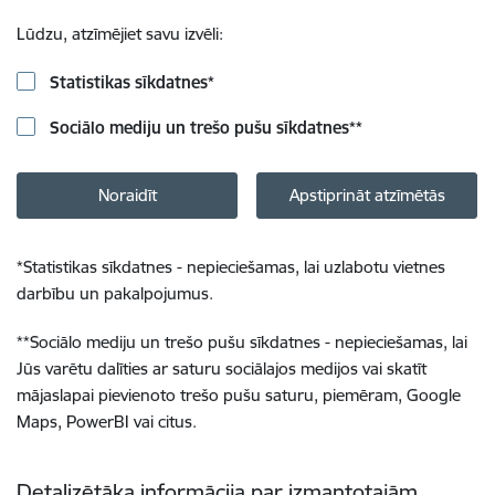
Lūdzu, atzīmējiet savu izvēli:
Statistikas sīkdatnes
*
Sociālo mediju un trešo pušu sīkdatnes
**
Noraidīt
Apstiprināt atzīmētās
*
Statistikas sīkdatnes - nepieciešamas, lai uzlabotu vietnes
darbību un pakalpojumus.
**
Sociālo mediju un trešo pušu sīkdatnes - nepieciešamas, lai
Jūs varētu dalīties ar saturu sociālajos medijos vai skatīt
mājaslapai pievienoto trešo pušu saturu, piemēram, Google
Maps, PowerBI vai citus.
Detalizētāka informācija par izmantotajām