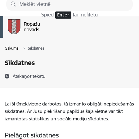
Pāriet uz lapas saturu
Spied
lai meklētu
Enter
Sākums
Sīkdatnes
Sīkdatnes
Atskaņot tekstu
Lai šī tīmekļvietne darbotos, tā izmanto obligāti nepieciešamās
sīkdatnes. Ar Jūsu piekrišanu papildus šajā vietnē var tikt
izmantotas statistikas un sociālo mediju sīkdatnes.
Pielāgot sīkdatnes