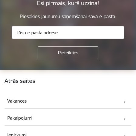
Esi pirmais, kurš uzzina!
Piesakies jaunumu saņemšanai savā e-pastā.
Kājene
Ātrās saites
Vakances
Pakalpojumi
Iepirkumi