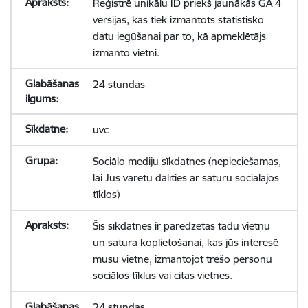
Reģistrē unikālu ID priekš jaunākās GA 4
versijas, kas tiek izmantots statistisko
datu iegūšanai par to, kā apmeklētājs
izmanto vietni.
24 stundas
uvc
Sociālo mediju sīkdatnes (nepieciešamas,
lai Jūs varētu dalīties ar saturu sociālajos
tīklos)
Šīs sīkdatnes ir paredzētas tādu vietņu
un satura koplietošanai, kas jūs interesē
mūsu vietnē, izmantojot trešo personu
sociālos tīklus vai citas vietnes.
24 stundas