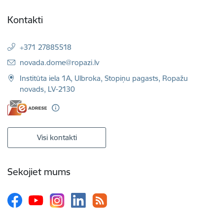
Kontakti
+371 27885518
E-pasts:
novada.dome@ropazi.lv
Institūta iela 1A, Ulbroka, Stopiņu pagasts, Ropažu
novads, LV-2130
Visi kontakti
Sekojiet mums