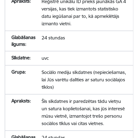
Reģistrē unikālu ID priekš jaunākās GA 4
versijas, kas tiek izmantots statistisko
datu iegūšanai par to, kā apmeklētājs
izmanto vietni.
24 stundas
uvc
Sociālo mediju sīkdatnes (nepieciešamas,
lai Jūs varētu dalīties ar saturu sociālajos
tīklos)
Šīs sīkdatnes ir paredzētas tādu vietņu
un satura koplietošanai, kas jūs interesē
mūsu vietnē, izmantojot trešo personu
sociālos tīklus vai citas vietnes.
24 stundas