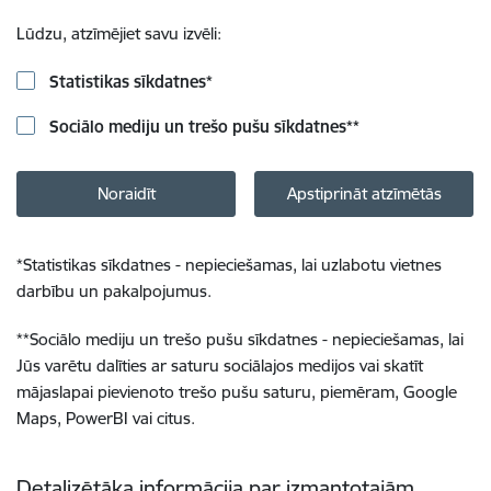
Lūdzu, atzīmējiet savu izvēli:
Statistikas sīkdatnes
*
Sociālo mediju un trešo pušu sīkdatnes
**
Noraidīt
Apstiprināt atzīmētās
*
Statistikas sīkdatnes - nepieciešamas, lai uzlabotu vietnes
darbību un pakalpojumus.
**
Sociālo mediju un trešo pušu sīkdatnes - nepieciešamas, lai
Jūs varētu dalīties ar saturu sociālajos medijos vai skatīt
mājaslapai pievienoto trešo pušu saturu, piemēram, Google
Maps, PowerBI vai citus.
Detalizētāka informācija par izmantotajām