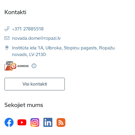
Kontakti
+371 27885518
E-pasts:
novada.dome@ropazi.lv
Institūta iela 1A, Ulbroka, Stopiņu pagasts, Ropažu
novads, LV-2130
Visi kontakti
Sekojiet mums