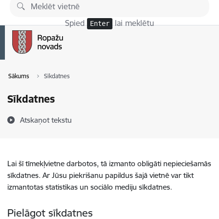
Pāriet uz lapas saturu
Spied
lai meklētu
Enter
Sākums
Sīkdatnes
Sīkdatnes
Atskaņot tekstu
Lai šī tīmekļvietne darbotos, tā izmanto obligāti nepieciešamās
sīkdatnes. Ar Jūsu piekrišanu papildus šajā vietnē var tikt
izmantotas statistikas un sociālo mediju sīkdatnes.
Pielāgot sīkdatnes