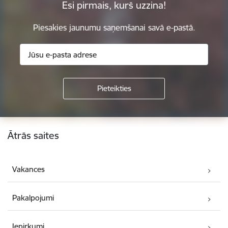
Esi pirmais, kurš uzzina!
Piesakies jaunumu saņemšanai savā e-pastā.
Kājene
Ātrās saites
Vakances
Pakalpojumi
Iepirkumi