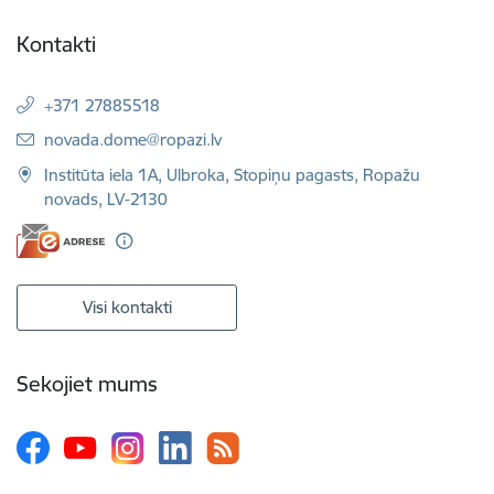
Kontakti
+371 27885518
E-pasts:
novada.dome@ropazi.lv
Institūta iela 1A, Ulbroka, Stopiņu pagasts, Ropažu
novads, LV-2130
Visi kontakti
Sekojiet mums