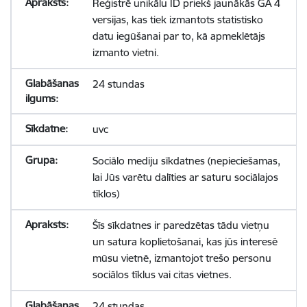
Reģistrē unikālu ID priekš jaunākās GA 4
versijas, kas tiek izmantots statistisko
datu iegūšanai par to, kā apmeklētājs
izmanto vietni.
24 stundas
uvc
Sociālo mediju sīkdatnes (nepieciešamas,
lai Jūs varētu dalīties ar saturu sociālajos
tīklos)
Šīs sīkdatnes ir paredzētas tādu vietņu
un satura koplietošanai, kas jūs interesē
mūsu vietnē, izmantojot trešo personu
sociālos tīklus vai citas vietnes.
24 stundas