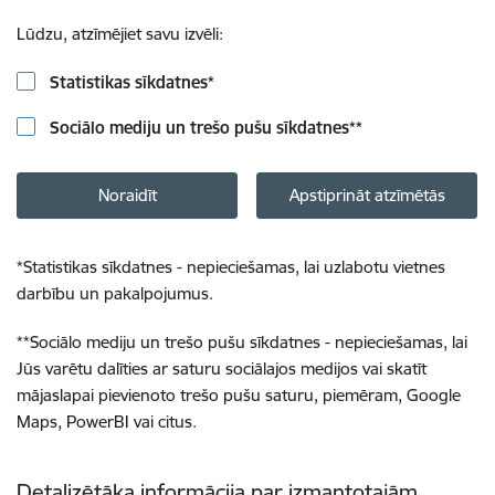
Lūdzu, atzīmējiet savu izvēli:
Statistikas sīkdatnes
*
Sociālo mediju un trešo pušu sīkdatnes
**
Noraidīt
Apstiprināt atzīmētās
*
Statistikas sīkdatnes - nepieciešamas, lai uzlabotu vietnes
darbību un pakalpojumus.
**
Sociālo mediju un trešo pušu sīkdatnes - nepieciešamas, lai
Jūs varētu dalīties ar saturu sociālajos medijos vai skatīt
mājaslapai pievienoto trešo pušu saturu, piemēram, Google
Maps, PowerBI vai citus.
Detalizētāka informācija par izmantotajām