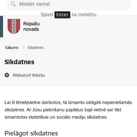
Pāriet uz lapas saturu
Spied
lai meklētu
Enter
Sākums
Sīkdatnes
Sīkdatnes
Atskaņot tekstu
Lai šī tīmekļvietne darbotos, tā izmanto obligāti nepieciešamās
sīkdatnes. Ar Jūsu piekrišanu papildus šajā vietnē var tikt
izmantotas statistikas un sociālo mediju sīkdatnes.
Pielāgot sīkdatnes