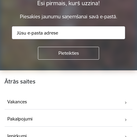
Esi pirmais, kurš uzzina!
Piesakies jaunumu saņemšanai savā e-pastā.
Kājene
Ātrās saites
Vakances
Pakalpojumi
Iepirkumi