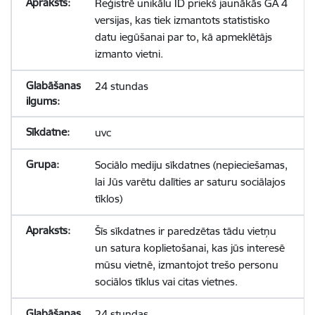
Reģistrē unikālu ID priekš jaunākās GA 4
versijas, kas tiek izmantots statistisko
datu iegūšanai par to, kā apmeklētājs
izmanto vietni.
24 stundas
uvc
Sociālo mediju sīkdatnes (nepieciešamas,
lai Jūs varētu dalīties ar saturu sociālajos
tīklos)
Šīs sīkdatnes ir paredzētas tādu vietņu
un satura koplietošanai, kas jūs interesē
mūsu vietnē, izmantojot trešo personu
sociālos tīklus vai citas vietnes.
24 stundas