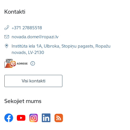
Kontakti
+371 27885518
E-pasts:
novada.dome@ropazi.lv
Institūta iela 1A, Ulbroka, Stopiņu pagasts, Ropažu
novads, LV-2130
Visi kontakti
Sekojiet mums