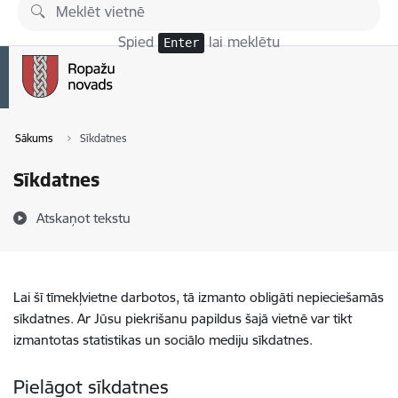
Pāriet uz lapas saturu
Spied
lai meklētu
Enter
Sākums
Sīkdatnes
Sīkdatnes
Atskaņot tekstu
Lai šī tīmekļvietne darbotos, tā izmanto obligāti nepieciešamās
sīkdatnes. Ar Jūsu piekrišanu papildus šajā vietnē var tikt
izmantotas statistikas un sociālo mediju sīkdatnes.
Pielāgot sīkdatnes