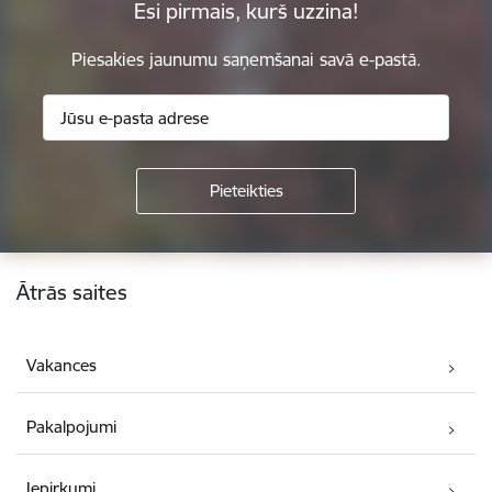
Esi pirmais, kurš uzzina!
Piesakies jaunumu saņemšanai savā e-pastā.
Kājene
Ātrās saites
Vakances
Pakalpojumi
Iepirkumi