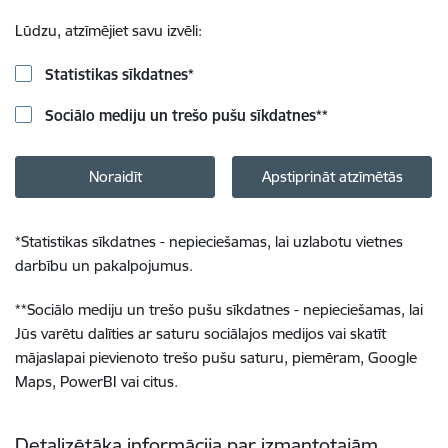
Lūdzu, atzīmējiet savu izvēli:
Statistikas sīkdatnes
*
Sociālo mediju un trešo pušu sīkdatnes
**
Noraidīt
Apstiprināt atzīmētās
*
Statistikas sīkdatnes - nepieciešamas, lai uzlabotu vietnes
darbību un pakalpojumus.
**
Sociālo mediju un trešo pušu sīkdatnes - nepieciešamas, lai
Jūs varētu dalīties ar saturu sociālajos medijos vai skatīt
mājaslapai pievienoto trešo pušu saturu, piemēram, Google
Maps, PowerBI vai citus.
Detalizētāka informācija par izmantotajām