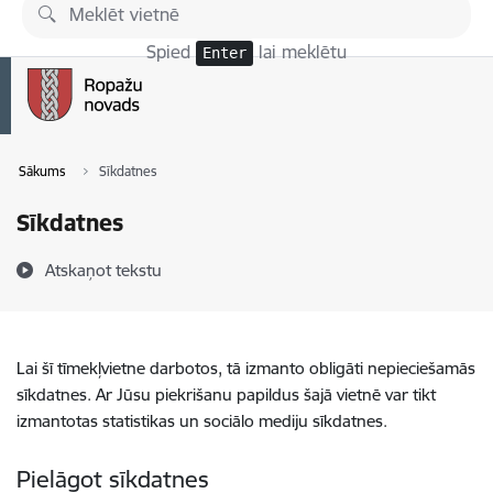
Pāriet uz lapas saturu
Spied
lai meklētu
Enter
Sākums
Sīkdatnes
Sīkdatnes
Atskaņot tekstu
Lai šī tīmekļvietne darbotos, tā izmanto obligāti nepieciešamās
sīkdatnes. Ar Jūsu piekrišanu papildus šajā vietnē var tikt
izmantotas statistikas un sociālo mediju sīkdatnes.
Pielāgot sīkdatnes