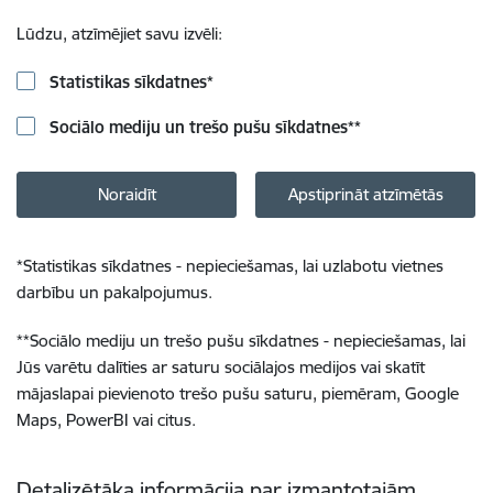
Lūdzu, atzīmējiet savu izvēli:
Statistikas sīkdatnes
*
Sociālo mediju un trešo pušu sīkdatnes
**
Noraidīt
Apstiprināt atzīmētās
*
Statistikas sīkdatnes - nepieciešamas, lai uzlabotu vietnes
darbību un pakalpojumus.
**
Sociālo mediju un trešo pušu sīkdatnes - nepieciešamas, lai
Jūs varētu dalīties ar saturu sociālajos medijos vai skatīt
mājaslapai pievienoto trešo pušu saturu, piemēram, Google
Maps, PowerBI vai citus.
Detalizētāka informācija par izmantotajām