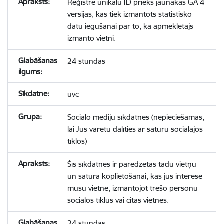
Reģistrē unikālu ID priekš jaunākās GA 4
versijas, kas tiek izmantots statistisko
datu iegūšanai par to, kā apmeklētājs
izmanto vietni.
24 stundas
uvc
Sociālo mediju sīkdatnes (nepieciešamas,
lai Jūs varētu dalīties ar saturu sociālajos
tīklos)
Šīs sīkdatnes ir paredzētas tādu vietņu
un satura koplietošanai, kas jūs interesē
mūsu vietnē, izmantojot trešo personu
sociālos tīklus vai citas vietnes.
24 stundas