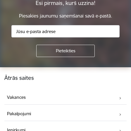
Esi pirmais, kurš uzzina!
Piesakies jaunumu saņemšanai savā e-pastā.
Kājene
Ātrās saites
Vakances
Pakalpojumi
Iepirkumi