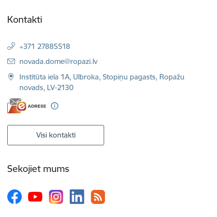
Kontakti
+371 27885518
E-pasts:
novada.dome@ropazi.lv
Institūta iela 1A, Ulbroka, Stopiņu pagasts, Ropažu
novads, LV-2130
Visi kontakti
Sekojiet mums