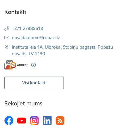
Kontakti
+371 27885518
E-pasts:
novada.dome@ropazi.lv
Institūta iela 1A, Ulbroka, Stopiņu pagasts, Ropažu
novads, LV-2130
Visi kontakti
Sekojiet mums