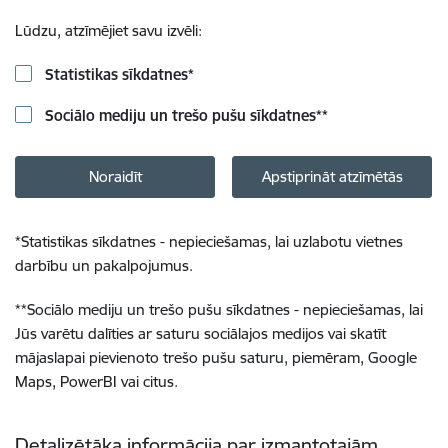
Lūdzu, atzīmējiet savu izvēli:
Statistikas sīkdatnes
*
Sociālo mediju un trešo pušu sīkdatnes
**
Noraidīt
Apstiprināt atzīmētās
*
Statistikas sīkdatnes - nepieciešamas, lai uzlabotu vietnes
darbību un pakalpojumus.
**
Sociālo mediju un trešo pušu sīkdatnes - nepieciešamas, lai
Jūs varētu dalīties ar saturu sociālajos medijos vai skatīt
mājaslapai pievienoto trešo pušu saturu, piemēram, Google
Maps, PowerBI vai citus.
Detalizētāka informācija par izmantotajām