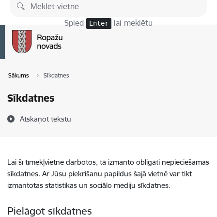
Pāriet uz lapas saturu
Spied
lai meklētu
Enter
Sākums
Sīkdatnes
Sīkdatnes
Atskaņot tekstu
Lai šī tīmekļvietne darbotos, tā izmanto obligāti nepieciešamās
sīkdatnes. Ar Jūsu piekrišanu papildus šajā vietnē var tikt
izmantotas statistikas un sociālo mediju sīkdatnes.
Pielāgot sīkdatnes