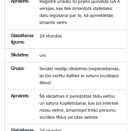
Reģistrē unikālu ID priekš jaunākās GA 4
versijas, kas tiek izmantots statistisko
datu iegūšanai par to, kā apmeklētājs
izmanto vietni.
24 stundas
uvc
Sociālo mediju sīkdatnes (nepieciešamas,
lai Jūs varētu dalīties ar saturu sociālajos
tīklos)
Šīs sīkdatnes ir paredzētas tādu vietņu
un satura koplietošanai, kas jūs interesē
mūsu vietnē, izmantojot trešo personu
sociālos tīklus vai citas vietnes.
24 stundas