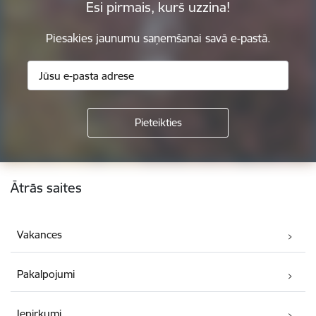
Esi pirmais, kurš uzzina!
Piesakies jaunumu saņemšanai savā e-pastā.
Kājene
Ātrās saites
Vakances
Pakalpojumi
Iepirkumi