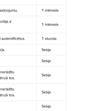
 paziņojumu.
1 mēnesis
otājs ir
1 mēnesis
 autentificētos.
1 stunda
kļa.
Sesija
Sesija
 nerādītu
Sesija
ēruši tos.
 nerādītu
Sesija
ēruši tos.
Sesija