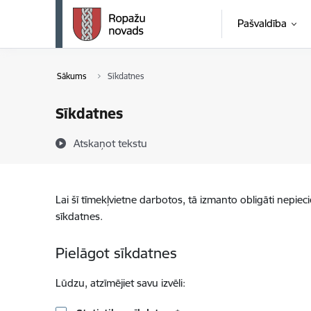
Pāriet uz lapas saturu
Pašvaldība
Sākums
Sīkdatnes
Sīkdatnes
Atskaņot tekstu
Lai šī tīmekļvietne darbotos, tā izmanto obligāti nepiec
sīkdatnes.
Pielāgot sīkdatnes
Lūdzu, atzīmējiet savu izvēli: