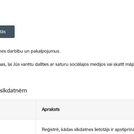
tās
ietnes darbību un pakalpojumus.
, lai Jūs varētu dalīties ar saturu sociālajos medijos vai skatīt mā
 sīkdatnēm
Apraksts
Reģistrē, kādas sīkdatnes lietotājs ir apstiprinā