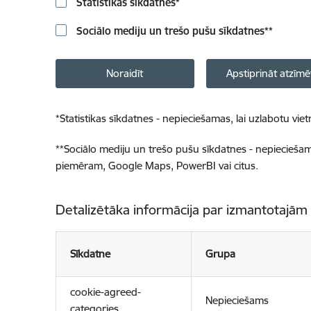
Statistikas sīkdatnes
*
Sociālo mediju un trešo pušu sīkdatnes
**
Noraidīt
Apstiprināt atzīmē
*
Statistikas sīkdatnes - nepieciešamas, lai uzlabotu v
**
Sociālo mediju un trešo pušu sīkdatnes - nepieciešamas
piemēram, Google Maps, PowerBI vai citus.
Detalizētāka informācija par izmantotajām
Sīkdatne
Grupa
cookie-agreed-
Nepieciešams
categories