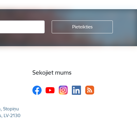
Sekojiet mums
a, Stopiņu
s, LV-2130