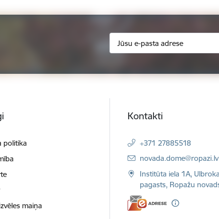
i
Kontakti
 politika
+371 27885518
E-pasts:
novada.dome@ropazi.lv
mība
Institūta iela 1A, Ulbrok
te
pagasts, Ropažu novad
t
izvēles maiņa