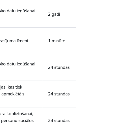
isko datu iegūšanai
2 gadi
rasījuma līmeni.
1 minūte
isko datu iegūšanai
24 stundas
as, kas tiek
ā apmeklētājs
24 stundas
ura koplietošanai,
o personu sociālos
24 stundas