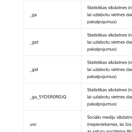
Statistikas sīkdatnes (
_ga
lai uzlabotu vietnes d
pakalpojumus)
Statistikas sīkdatnes (
_gat
lai uzlabotu vietnes d
pakalpojumus)
Statistikas sīkdatnes (
_gid
lai uzlabotu vietnes d
pakalpojumus)
Statistikas sīkdatnes (
_ga_5YD5R0R0JQ
lai uzlabotu vietnes d
pakalpojumus)
Sociālo mediju sīkdatn
uvc
(nepieciešamas, lai Jūs 
ar saturu sociālajos tīk