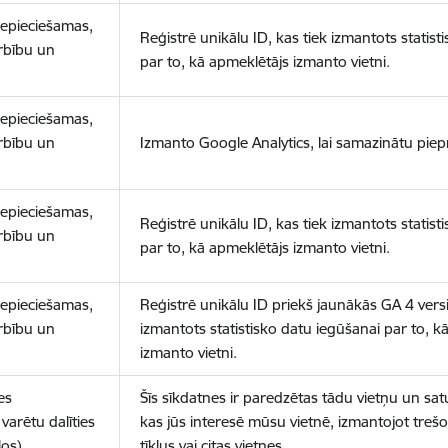
nepieciešamas,
Reģistrē unikālu ID, kas tiek izmantots statist
arbību un
par to, kā apmeklētājs izmanto vietni.
nepieciešamas,
arbību un
Izmanto Google Analytics, lai samazinātu piep
nepieciešamas,
Reģistrē unikālu ID, kas tiek izmantots statist
arbību un
par to, kā apmeklētājs izmanto vietni.
nepieciešamas,
Reģistrē unikālu ID priekš jaunākās GA 4 versij
arbību un
izmantots statistisko datu iegūšanai par to, k
izmanto vietni.
es
Šīs sīkdatnes ir paredzētas tādu vietņu un sat
varētu dalīties
kas jūs interesē mūsu vietnē, izmantojot treš
los)
tīklus vai citas vietnes.