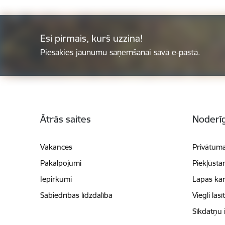
Esi pirmais, kurš uzzina!
Piesakies jaunumu saņemšanai savā e-pastā.
Kājene
Ātrās saites
Noderīg
Vakances
Privātuma
Pakalpojumi
Piekļūsta
Iepirkumi
Lapas kar
Sabiedrības līdzdalība
Viegli lasī
Sīkdatņu 