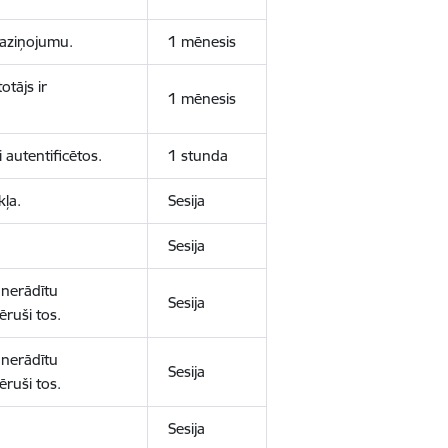
 paziņojumu.
1 mēnesis
otājs ir
1 mēnesis
 autentificētos.
1 stunda
kļa.
Sesija
Sesija
 nerādītu
Sesija
ēruši tos.
 nerādītu
Sesija
ēruši tos.
Sesija