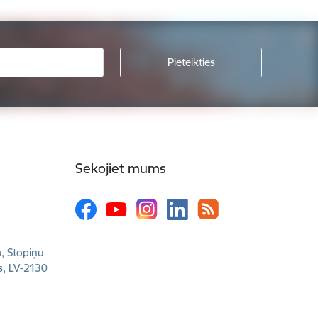
Sekojiet mums
a, Stopiņu
s, LV-2130