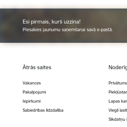
Esi pirmais, kurš uzzina!
Piesakies jaunumu saņemšanai savā e-pastā.
Kājene
Ātrās saites
Noderīg
Vakances
Privātuma
Pakalpojumi
Piekļūsta
Iepirkumi
Lapas kar
Sabiedrības līdzdalība
Viegli lasī
Sīkdatņu 