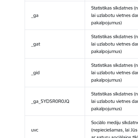
Statistikas sīkdatnes (
_ga
lai uzlabotu vietnes d
pakalpojumus)
Statistikas sīkdatnes (
_gat
lai uzlabotu vietnes d
pakalpojumus)
Statistikas sīkdatnes (
_gid
lai uzlabotu vietnes d
pakalpojumus)
Statistikas sīkdatnes (
_ga_5YD5R0R0JQ
lai uzlabotu vietnes d
pakalpojumus)
Sociālo mediju sīkdatn
uvc
(nepieciešamas, lai Jūs 
ar saturu sociālajos tīk