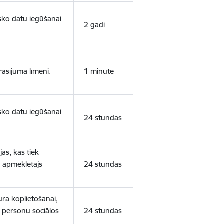
isko datu iegūšanai
2 gadi
rasījuma līmeni.
1 minūte
isko datu iegūšanai
24 stundas
as, kas tiek
ā apmeklētājs
24 stundas
ura koplietošanai,
o personu sociālos
24 stundas