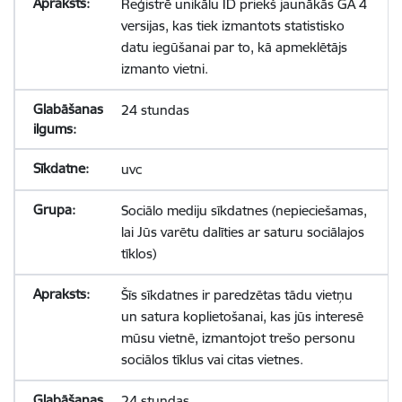
Reģistrē unikālu ID priekš jaunākās GA 4
versijas, kas tiek izmantots statistisko
datu iegūšanai par to, kā apmeklētājs
izmanto vietni.
24 stundas
uvc
Sociālo mediju sīkdatnes (nepieciešamas,
lai Jūs varētu dalīties ar saturu sociālajos
tīklos)
Šīs sīkdatnes ir paredzētas tādu vietņu
un satura koplietošanai, kas jūs interesē
mūsu vietnē, izmantojot trešo personu
sociālos tīklus vai citas vietnes.
24 stundas