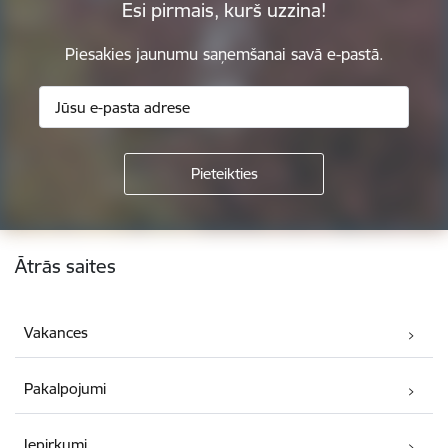
Esi pirmais, kurš uzzina!
Piesakies jaunumu saņemšanai savā e-pastā.
Kājene
Ātrās saites
Vakances
Pakalpojumi
Iepirkumi