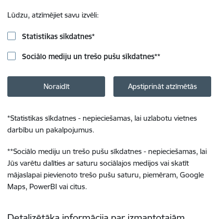
Lūdzu, atzīmējiet savu izvēli:
Statistikas sīkdatnes
*
Sociālo mediju un trešo pušu sīkdatnes
**
Noraidīt
Apstiprināt atzīmētās
*
Statistikas sīkdatnes - nepieciešamas, lai uzlabotu vietnes
darbību un pakalpojumus.
**
Sociālo mediju un trešo pušu sīkdatnes - nepieciešamas, lai
Jūs varētu dalīties ar saturu sociālajos medijos vai skatīt
mājaslapai pievienoto trešo pušu saturu, piemēram, Google
Maps, PowerBI vai citus.
Detalizētāka informācija par izmantotajām