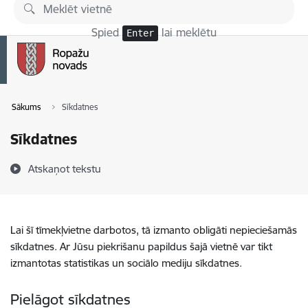
Pāriet uz lapas saturu
Spied
lai meklētu
Enter
Sākums
Sīkdatnes
Sīkdatnes
Atskaņot tekstu
Lai šī tīmekļvietne darbotos, tā izmanto obligāti nepieciešamās
sīkdatnes. Ar Jūsu piekrišanu papildus šajā vietnē var tikt
izmantotas statistikas un sociālo mediju sīkdatnes.
Pielāgot sīkdatnes