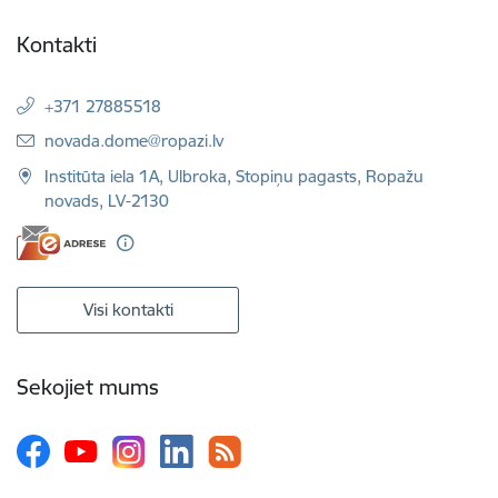
Kontakti
+371 27885518
E-pasts:
novada.dome@ropazi.lv
Institūta iela 1A, Ulbroka, Stopiņu pagasts, Ropažu
novads, LV-2130
Visi kontakti
Sekojiet mums