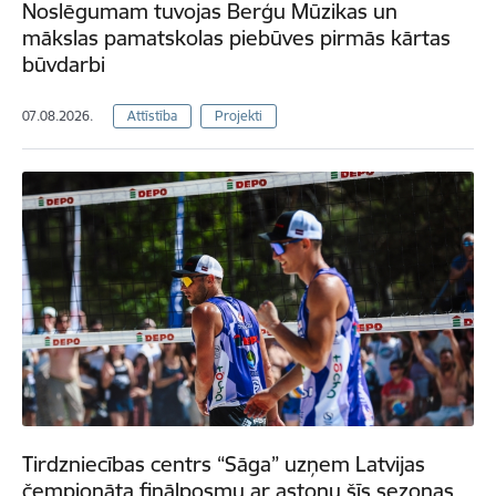
Noslēgumam tuvojas Berģu Mūzikas un
mākslas pamatskolas piebūves pirmās kārtas
būvdarbi
07.08.2026.
Attīstība
Projekti
Tirdzniecības centrs “Sāga” uzņem Latvijas
čempionāta finālposmu ar astoņu šīs sezonas