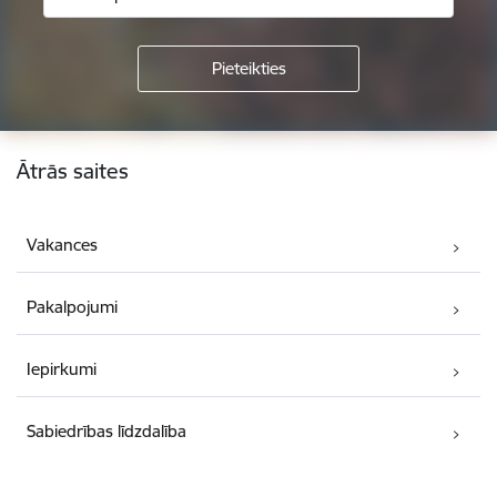
Kājene
Ātrās saites
Vakances
Pakalpojumi
Iepirkumi
Sabiedrības līdzdalība