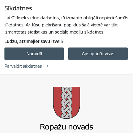
Pāriet uz lapas saturu
Sīkdatnes
Spied
lai meklētu
Enter
Lai šī tīmekļvietne darbotos, tā izmanto obligāti nepieciešamās
sīkdatnes. Ar Jūsu piekrišanu papildus šajā vietnē var tikt
izmantotas statistikas un sociālo mediju sīkdatnes.
Lūdzu, atzīmējiet savu izvēli:
Noraidīt
Apstiprināt visas
Pārvaldīt sīkdatnes
Ropažu novada pašvaldība