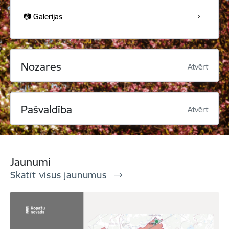
📷 Galerijas
Nozares
Atvērt
Pašvaldība
Atvērt
Jaunumi
Skatīt visus jaunumus