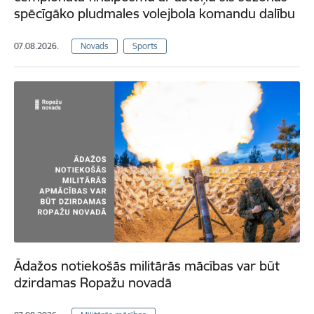
spēcīgāko pludmales volejbola komandu dalību
07.08.2026.
Novads
Sports
Ādažos notiekošās militārās mācības var būt
dzirdamas Ropažu novadā