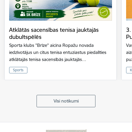
Atklātās sacensības tenisa jauktajās
3.
dubultspēlēs
Pu
Sporta klubs "Brīze" aicina Ropažu novada
Vas
iedzīvotājus un citus tenisa entuziastus piedalīties
ai
atklātajās tenisa sacensībās jauktajās…
pu
Sports
K
Visi notikumi