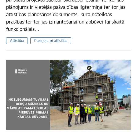
plānojums ir vietējās pašvaldības ilgtermiņa teritorijas
attīstības plānošanas dokuments, kurā noteiktas
prasības teritorijas izmantošanai un apbūvei tai skaitā
funkcionālais…
Attīstība
Paziņojumi-attīstība