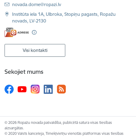
E-pasts:
novada.dome@ropazi.lv
Institūta iela 1A, Ulbroka, Stopiņu pagasts, Ropažu
novads, LV-2130
Visi kontakti
Sekojiet mums
© 2026 Ropažu novada pašvaldība, publicētā satura visas tiesības
aizsargātas.
© 2020 Valsts kanceleja, Tīmekļvietņu vienotās platformas visas tiesības