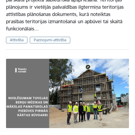
plānojums ir vietējās pašvaldības ilgtermiņa teritorijas
attīstības plānošanas dokuments, kurā noteiktas
prasības teritorijas izmantošanai un apbūvei tai skaitā
funkcionālais…
Attīstība
Paziņojumi-attīstība