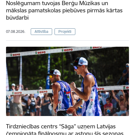
Noslēgumam tuvojas Berģu Mūzikas un
mākslas pamatskolas piebūves pirmās kārtas
būvdarbi
07.08.2026.
Attīstība
Projekti
Tirdzniecības centrs “Sāga” uzņem Latvijas
čempionāta finālposmu ar astoņu šīs sezonas