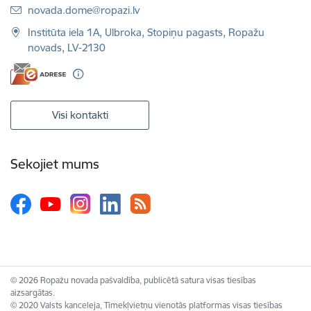
E-pasts:
novada.dome@ropazi.lv
Institūta iela 1A, Ulbroka, Stopiņu pagasts, Ropažu
novads, LV-2130
Visi kontakti
Sekojiet mums
© 2026 Ropažu novada pašvaldība, publicētā satura visas tiesības
aizsargātas.
© 2020 Valsts kanceleja, Tīmekļvietņu vienotās platformas visas tiesības