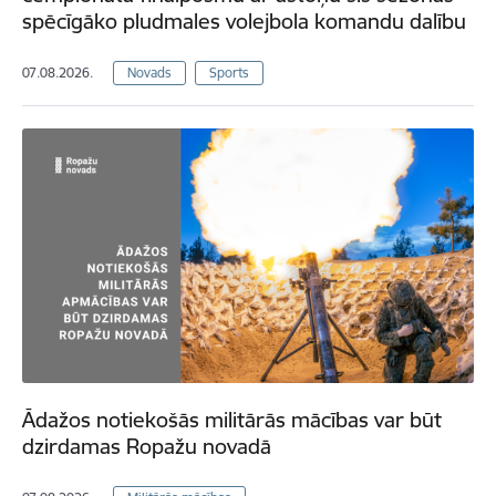
spēcīgāko pludmales volejbola komandu dalību
07.08.2026.
Novads
Sports
Ādažos notiekošās militārās mācības var būt
dzirdamas Ropažu novadā