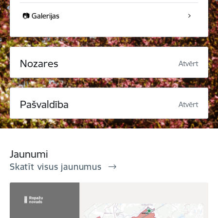
📷 Galerijas
Nozares
Atvērt
Pašvaldība
Atvērt
Jaunumi
Skatīt visus jaunumus