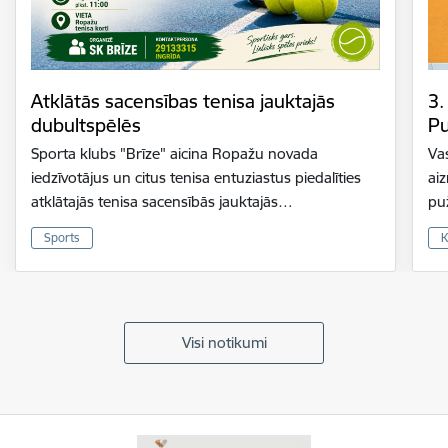
Atklātās sacensības tenisa jauktajās
3.
dubultspēlēs
Pu
Sporta klubs "Brīze" aicina Ropažu novada
Vas
iedzīvotājus un citus tenisa entuziastus piedalīties
ai
atklātajās tenisa sacensībās jauktajās…
pu
Sports
K
Visi notikumi