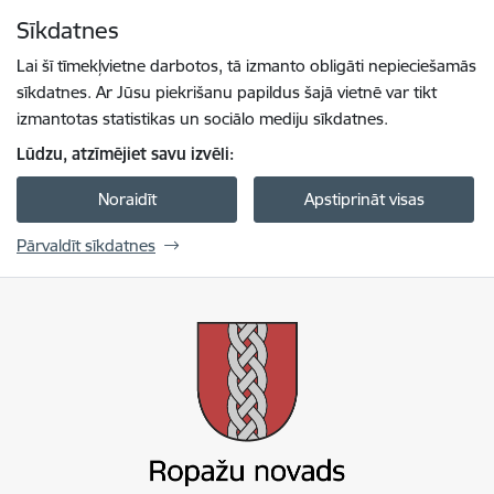
Pāriet uz lapas saturu
Sīkdatnes
Spied
lai meklētu
Enter
Lai šī tīmekļvietne darbotos, tā izmanto obligāti nepieciešamās
sīkdatnes. Ar Jūsu piekrišanu papildus šajā vietnē var tikt
izmantotas statistikas un sociālo mediju sīkdatnes.
Lūdzu, atzīmējiet savu izvēli:
Noraidīt
Apstiprināt visas
Pārvaldīt sīkdatnes
Ropažu novada pašvaldība