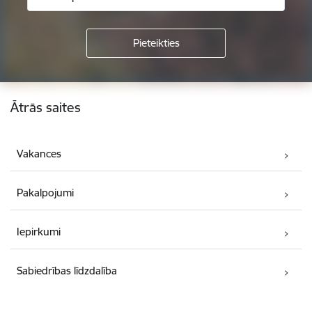
Kājene
Ātrās saites
Vakances
Pakalpojumi
Iepirkumi
Sabiedrības līdzdalība