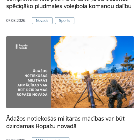
spēcīgāko pludmales volejbola komandu dalību
07.08.2026.
Novads
Sports
Ādažos notiekošās militārās mācības var būt
dzirdamas Ropažu novadā