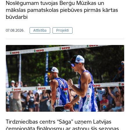
Noslēgumam tuvojas Berģu Mūzikas un
mākslas pamatskolas piebūves pirmās kārtas
būvdarbi
07.08.2026.
Attīstība
Projekti
Tirdzniecības centrs “Sāga” uzņem Latvijas
čempionāta finālposmu ar astoņu šīs sezonas