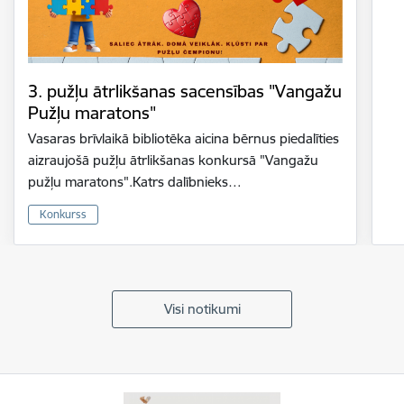
3. pužļu ātrlikšanas sacensības "Vangažu
Pužļu maratons"
Vasaras brīvlaikā bibliotēka aicina bērnus piedalīties
aizraujošā pužļu ātrlikšanas konkursā "Vangažu
pužļu maratons".Katrs dalībnieks…
Konkurss
Visi notikumi