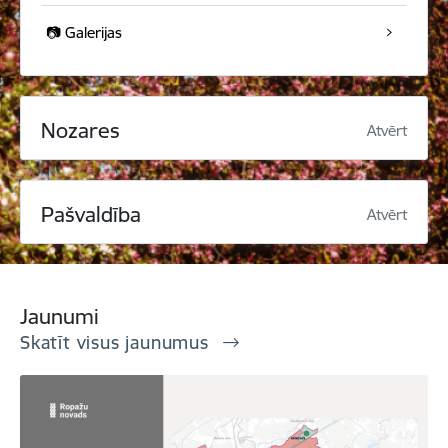
📷 Galerijas
Nozares
Atvērt
Pašvaldība
Atvērt
Jaunumi
Skatīt visus jaunumus