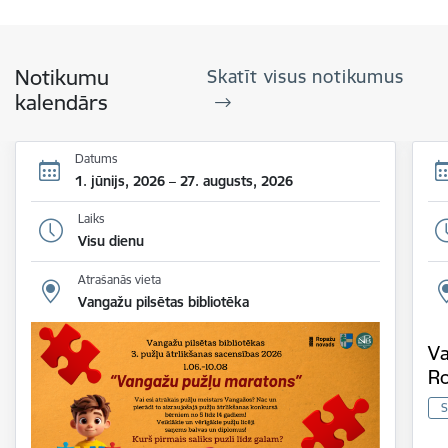
Notikumu
Skatīt visus notikumus
kalendārs
Datums
1. jūnijs, 2026 – 27. augusts, 2026
Laiks
Visu dienu
Atrašanās vieta
Vangažu pilsētas bibliotēka
Va
Ro
S