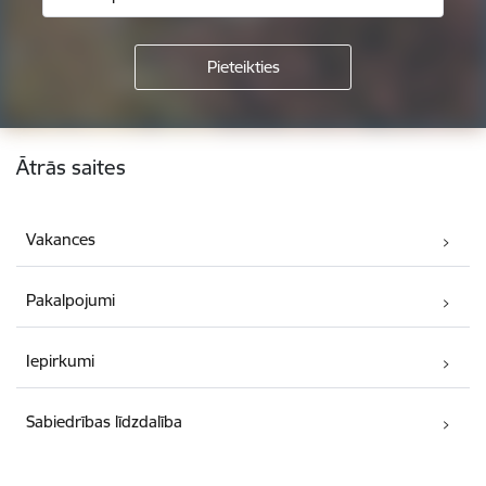
Kājene
Ātrās saites
Vakances
Pakalpojumi
Iepirkumi
Sabiedrības līdzdalība