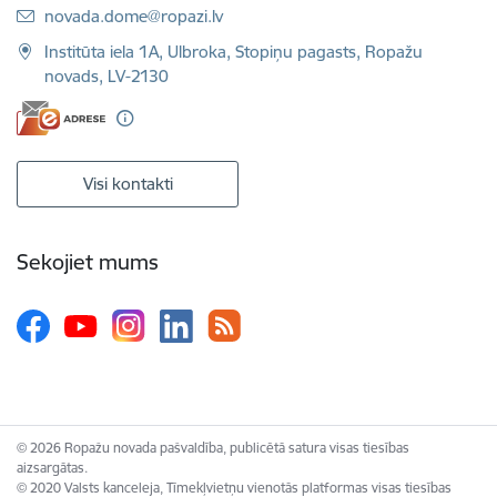
E-pasts:
novada.dome@ropazi.lv
Institūta iela 1A, Ulbroka, Stopiņu pagasts, Ropažu
novads, LV-2130
Visi kontakti
Sekojiet mums
© 2026 Ropažu novada pašvaldība, publicētā satura visas tiesības
aizsargātas.
© 2020 Valsts kanceleja, Tīmekļvietņu vienotās platformas visas tiesības