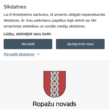
Pāriet uz lapas saturu
Sīkdatnes
Spied
lai meklētu
Enter
Lai šī tīmekļvietne darbotos, tā izmanto obligāti nepieciešamās
sīkdatnes. Ar Jūsu piekrišanu papildus šajā vietnē var tikt
izmantotas statistikas un sociālo mediju sīkdatnes.
Lūdzu, atzīmējiet savu izvēli:
Noraidīt
Apstiprināt visas
Pārvaldīt sīkdatnes
Ropažu novada pašvaldība