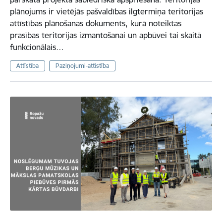
plānojums ir vietējās pašvaldības ilgtermiņa teritorijas
attīstības plānošanas dokuments, kurā noteiktas
prasības teritorijas izmantošanai un apbūvei tai skaitā
funkcionālais…
Attīstība
Paziņojumi-attīstība