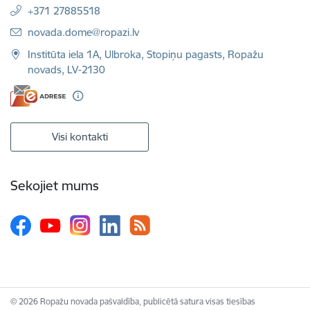
+371 27885518
E-pasts:
novada.dome@ropazi.lv
Institūta iela 1A, Ulbroka, Stopiņu pagasts, Ropažu
novads, LV-2130
Visi kontakti
Sekojiet mums
© 2026 Ropažu novada pašvaldība, publicētā satura visas tiesības