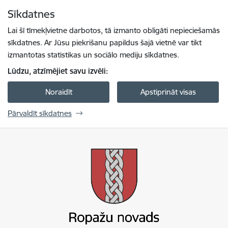
Pāriet uz lapas saturu
Sīkdatnes
Spied
lai meklētu
Enter
Lai šī tīmekļvietne darbotos, tā izmanto obligāti nepieciešamās
sīkdatnes. Ar Jūsu piekrišanu papildus šajā vietnē var tikt
izmantotas statistikas un sociālo mediju sīkdatnes.
Lūdzu, atzīmējiet savu izvēli:
Noraidīt
Apstiprināt visas
Pārvaldīt sīkdatnes
Ropažu novada pašvaldība