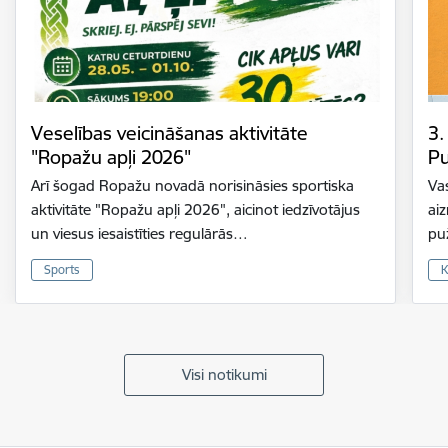
Veselības veicināšanas aktivitāte
3.
"Ropažu apļi 2026"
Pu
Arī šogad Ropažu novadā norisināsies sportiska
Vas
aktivitāte "Ropažu apļi 2026", aicinot iedzīvotājus
ai
un viesus iesaistīties regulārās…
pu
Sports
K
Visi notikumi