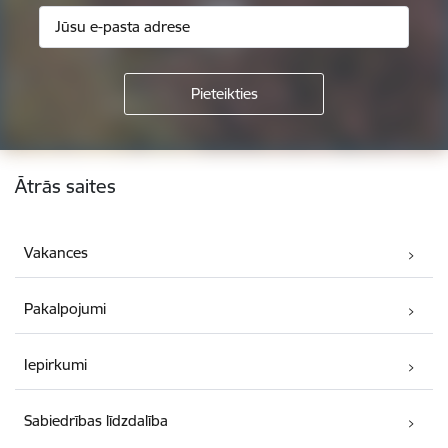
Kājene
Ātrās saites
Vakances
Pakalpojumi
Iepirkumi
Sabiedrības līdzdalība