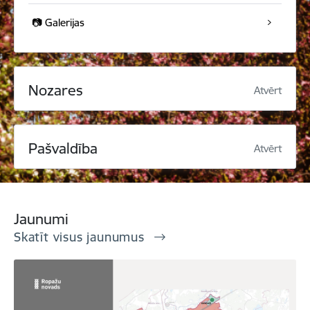
📷 Galerijas
Nozares
Atvērt
Pašvaldība
Atvērt
Jaunumi
Skatīt visus jaunumus