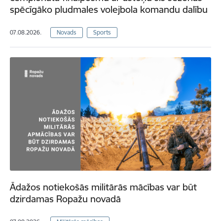
spēcīgāko pludmales volejbola komandu dalību
07.08.2026.
Novads
Sports
Ādažos notiekošās militārās mācības var būt
dzirdamas Ropažu novadā