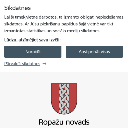
Pāriet uz lapas saturu
Sīkdatnes
Spied
lai meklētu
Enter
Lai šī tīmekļvietne darbotos, tā izmanto obligāti nepieciešamās
sīkdatnes. Ar Jūsu piekrišanu papildus šajā vietnē var tikt
izmantotas statistikas un sociālo mediju sīkdatnes.
Lūdzu, atzīmējiet savu izvēli:
Noraidīt
Apstiprināt visas
Pārvaldīt sīkdatnes
Ropažu novada pašvaldība