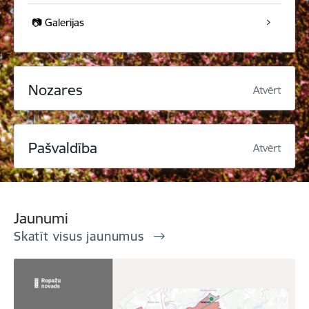
📷 Galerijas
Nozares
Atvērt
Pašvaldība
Atvērt
Jaunumi
Skatīt visus jaunumus