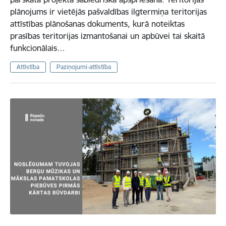
plānojums ir vietējās pašvaldības ilgtermiņa teritorijas
attīstības plānošanas dokuments, kurā noteiktas
prasības teritorijas izmantošanai un apbūvei tai skaitā
funkcionālais…
Attīstība
Paziņojumi-attīstība