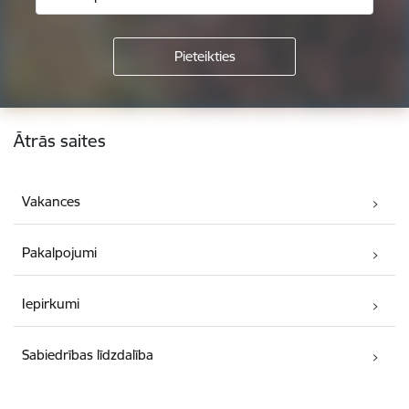
Kājene
Ātrās saites
Vakances
Pakalpojumi
Iepirkumi
Sabiedrības līdzdalība