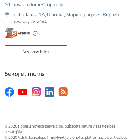
E-pasts:
novada.dome@ropazi.lv
Institūta iela 1A, Ulbroka, Stopiņu pagasts, Ropažu
novads, LV-2130
Visi kontakti
Sekojiet mums
© 2026 Ropažu novada pašvaldība, publicētā satura visas tiesības
aizsargātas.
© 2020 Valsts kanceleja, Tīmekļvietņu vienotās platformas visas tiesības