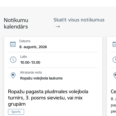
Notikumu
Skatīt visus notikumus
kalendārs
Datums
8. augusts, 2026
Laiks
10.00–13.00
Atrašanās vieta
Ropažu volejbola laukums
Ropažu pagasta pludmales volejbola
Ce
turnīrs, 3. posms sieviešu, vai mix
8.
grupām
pa
pie
Sports