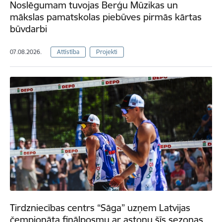
Noslēgumam tuvojas Berģu Mūzikas un
mākslas pamatskolas piebūves pirmās kārtas
būvdarbi
07.08.2026.
Attīstība
Projekti
Tirdzniecības centrs “Sāga” uzņem Latvijas
čempionāta finālposmu ar astoņu šīs sezonas