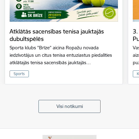
Atklātās sacensības tenisa jauktajās
3.
dubultspēlēs
Pu
Sporta klubs "Brīze" aicina Ropažu novada
Vas
iedzīvotājus un citus tenisa entuziastus piedalīties
ai
atklātajās tenisa sacensībās jauktajās…
pu
Sports
K
Visi notikumi