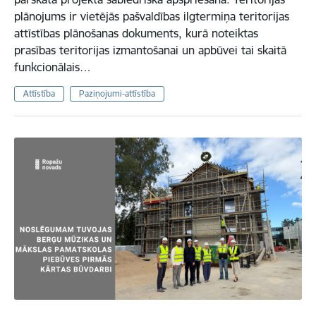
plānojums ir vietējās pašvaldības ilgtermiņa teritorijas
attīstības plānošanas dokuments, kurā noteiktas
prasības teritorijas izmantošanai un apbūvei tai skaitā
funkcionālais…
Attīstība
Paziņojumi-attīstība