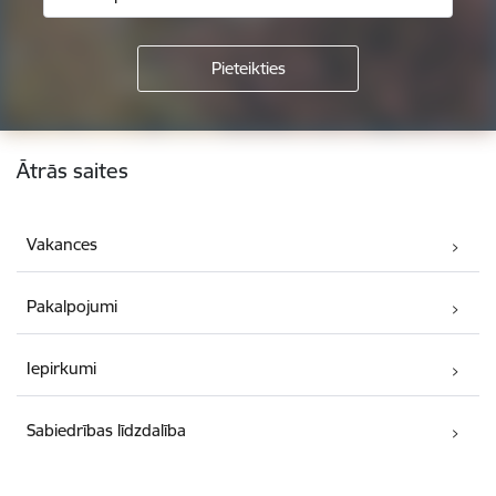
Kājene
Ātrās saites
Vakances
Pakalpojumi
Iepirkumi
Sabiedrības līdzdalība