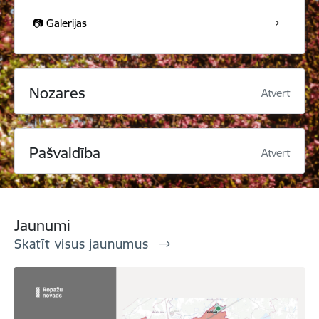
📷 Galerijas
Nozares
Atvērt
Pašvaldība
Atvērt
Jaunumi
Skatīt visus jaunumus