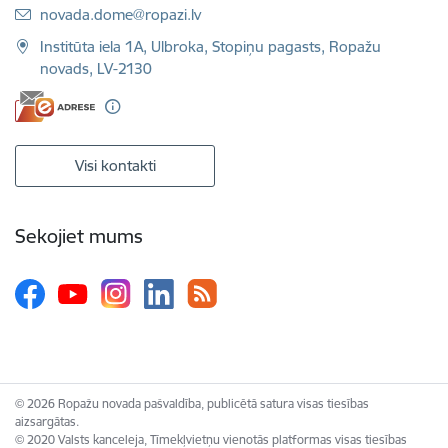
E-pasts:
novada.dome@ropazi.lv
Institūta iela 1A, Ulbroka, Stopiņu pagasts, Ropažu
novads, LV-2130
Visi kontakti
Sekojiet mums
© 2026 Ropažu novada pašvaldība, publicētā satura visas tiesības
aizsargātas.
© 2020 Valsts kanceleja, Tīmekļvietņu vienotās platformas visas tiesības