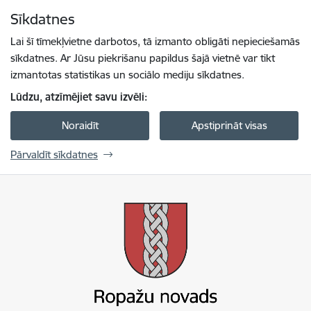
Pāriet uz lapas saturu
Sīkdatnes
Spied
lai meklētu
Enter
Lai šī tīmekļvietne darbotos, tā izmanto obligāti nepieciešamās
sīkdatnes. Ar Jūsu piekrišanu papildus šajā vietnē var tikt
izmantotas statistikas un sociālo mediju sīkdatnes.
Lūdzu, atzīmējiet savu izvēli:
Noraidīt
Apstiprināt visas
Pārvaldīt sīkdatnes
Ropažu novada pašvaldība