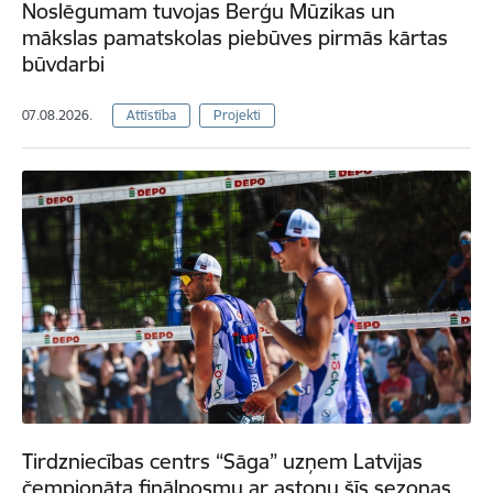
Noslēgumam tuvojas Berģu Mūzikas un
mākslas pamatskolas piebūves pirmās kārtas
būvdarbi
07.08.2026.
Attīstība
Projekti
Tirdzniecības centrs “Sāga” uzņem Latvijas
čempionāta finālposmu ar astoņu šīs sezonas