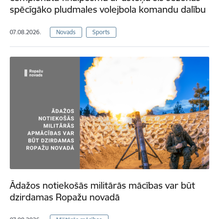
spēcīgāko pludmales volejbola komandu dalību
07.08.2026.
Novads
Sports
Ādažos notiekošās militārās mācības var būt
dzirdamas Ropažu novadā